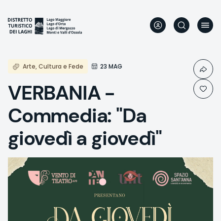
Aller
au
contenu
principal
Arte, Cultura e Fede
23 MAG
VERBANIA -
Commedia: "Da
giovedì a giovedì"