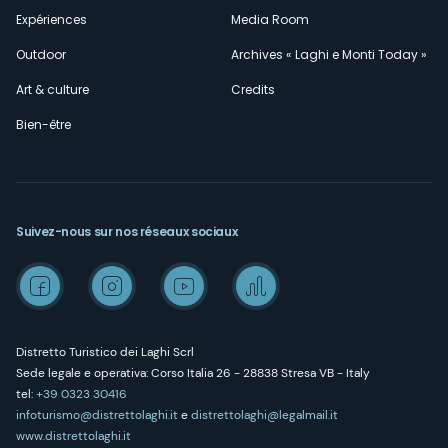
Expériences
Media Room
Outdoor
Archives « Laghi e Monti Today »
Art & culture
Credits
Bien-être
Suivez-nous sur nos réseaux sociaux
Distretto Turistico dei Laghi Scrl
Sede legale e operativa: Corso Italia 26 - 28838 Stresa VB - Italy
tel:
+39 0323 30416
infoturismo@distrettolaghi.it
e
distrettolaghi@legalmail.it
www.distrettolaghi.it