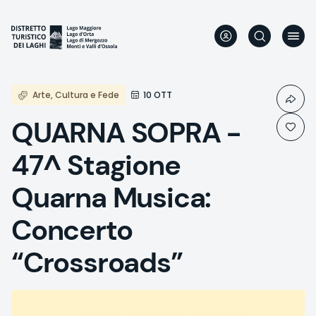
Aller
au
contenu
principal
Arte, Cultura e Fede
10 OTT
QUARNA SOPRA -
47^ Stagione
Quarna Musica:
Concerto
“Crossroads”