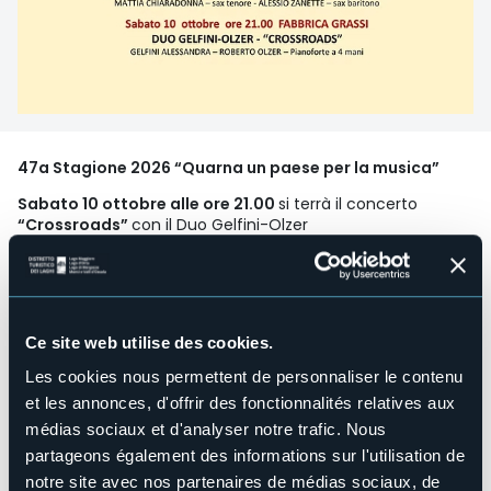
47a Stagione 2026 “Quarna un paese per la musica”
Sabato 10 ottobre alle ore 21.00
si terrà il concerto
“Crossroads”
con il Duo Gelfini-Olzer
GELFINI ALESSANDRA – ROBERTO OLZER – Pianoforte a 4 mani
CROSSROADS Ë un progetto inedito che accosta un
repertorio inusuale, sperimentale ed in evoluzione continua
ad una formazione di stampo tradizionale qual Ë il duo
Ce site web utilise des cookies.
pianistico : un crocevia di stili, generi, suggestioni musicali
tra barocco, progressive rock e musica degli anni ‘80, che
Les cookies nous permettent de personnaliser le contenu
si fondono in percorso senza soluzione di continuit‡ nÈ
et les annonces, d'offrir des fonctionnalités relatives aux
vincoli cronologici. Da Purcell ai Genesis, da Bach ai Pink
Floid, da Pergolesi a Mike Oldfield e Dave Grusin : un
médias sociaux et d'analyser notre trafic. Nous
cammino che disvela tesori compositivi portando alla luce
partageons également des informations sur l'utilisation de
punti di contatto tra le epoche e rimandi sotterranei ed
notre site avec nos partenaires de médias sociaux, de
inaspettati. Il duo gelfini - olzer ha all’attivo una serie di