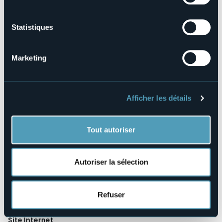
Bigi e Alessandra Paoletti con la compagnia coreana
Ahn Aesoon — prima nazionale il 19 giugno al Teatro Il
Maggiore di Verbania — rappresenta uno degli eventi
Statistiques
internazionali di punta: una coproduzione tra Italia e
Corea che unisce danza contemporanea europea e
ricerca coreografica coreana. Bigi porta inoltre
Marketing
l’esperienza maturata nel Tanztheater Wuppertal di
Pina Bausch.
Antonella Cirigliano, direzione artistica
Afficher les détails
Sara Cattin, assistenza alla direzione artistica
In allegato il programma completo con tutti gli eventi.
Organisateur de l'événement
Tout autoriser
Fondazione CROSS Ente del Terzo Settore
Lieu de l'événement
Vedi programma
Autoriser la sélection
Téléphone
+39 351 8081786
Refuser
E-mail
info@crossproject.it
Site Internet