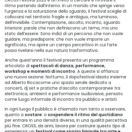
CROSS Festival 2026 è un invito a cercare e ritrovare il
ritmo partendo dall’interno. In un mondo che spinge verso
l’urgenza e la saturazione dello sguardo, il festival sceglie di
collocarsi nel territorio fragile e ambiguo, ma luminoso,
dell’invisibile. Contemplazione, ascolto, incanto, sguardo
interiore: parole che non definiscono un tema, ma uno
stato dell’essere. Sono indizi di un percorso che non vuole
guidare, ma predisporre; che non vuole imporre un
significato, ma aprire un campo percettivo in cui l’arte
possa rivelarsi nella sua natura trasformativa.
Anche quest’anno il festival presenta un programma
articolato di
spettacoli di danza, performance,
workshop e momenti di incontro
. A queste si affianca
una nuova sezione: Notturno, il dopofestival ideato insieme
ad Alberto Riccacome uno spazio serale dedicato a
concerti, dj set e pratiche d’ascolto contemporanee tra
elettronica, ambient e performance audiovisive, pensato
come luogo informale di incontro tra pubblico e artisti.
In ogni luogo il pubblico è chiamato non tanto a osservare,
quanto a
sostare
: a
sospendere il ritmo del quotidiano
per entrare in una densità diversa, in una qualità percettiva
più fine. CROSS, da anni, lavora per costruire questo tipo di
esperienza: un
festival come spazio liminale tra arte e