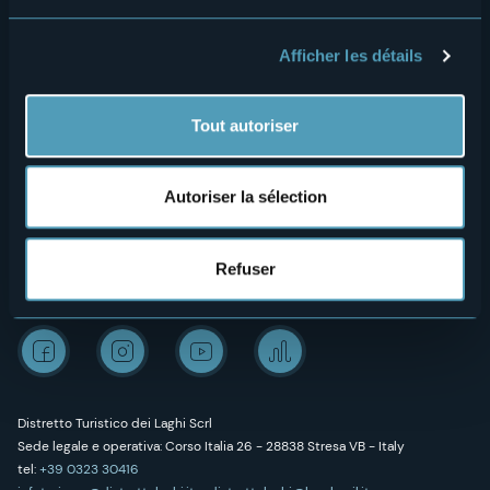
Amministrazione trasparente
Wedding
Afficher les détails
Expériences
Media Room
Outdoor
Archives « Laghi e Monti Today »
Tout autoriser
Art & culture
Credits
Bien-être
Autoriser la sélection
Refuser
Suivez-nous sur nos réseaux sociaux
Distretto Turistico dei Laghi Scrl
Sede legale e operativa: Corso Italia 26 - 28838 Stresa VB - Italy
tel:
+39 0323 30416