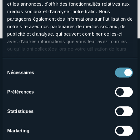
paesaggistiche, enogastronomiche
e promuovendo
et les annonces, d'offrir des fonctionnalités relatives aux
servizi outdoor
, nonché
di accoglienza ricettiva.
médias sociaux et d'analyser notre trafic. Nous
partageons également des informations sur l'utilisation de
In collaborazione con DMO Visit Piemonte e Regione
notre site avec nos partenaires de médias sociaux, de
Piemonte.
publicité et d'analyse, qui peuvent combiner celles-ci
avec d'autres informations que vous leur avez fournies
ou qu'ils ont collectées lors de votre utilisation de leurs
services.
Pour plus d'informations sur les cookies, y compris sur la
Sélection
manière de les gérer et de les supprimer,
cliquez ici
.
Nécessaires
du
Vous pouvez trouver la politique de confidentialité
consentement
complète
ici
.
Menù
Qui sommes-nous?
Vins & gastronomie
Préférences
Où sommes-nous?
Webcams
secondario
Statistiques
Contacts
Événements
Privacy
Hébergements
Marketing
Cookie Policy
Mice