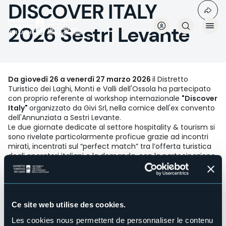
DISCOVER ITALY
Aller
au
contenu
2026 Sestri Levante
principal
Da giovedì 26 a venerdì 27 marzo 2026
il Distretto
Turistico dei Laghi, Monti e Valli dell'Ossola ha partecipato
con proprio referente al workshop internazionale
"Discover
Italy"
organizzato da Givi Srl,
nella cornice dell'ex convento
dell'Annunziata a Sestri Levante.
Le due giornate dedicate al settore hospitality & tourism si
sono rivelate particolarmente proficue grazie ad incontri
mirati, incentrati sul “perfect match” tra l’offerta turistica
degli operatori italiani e la domanda, con la partecipazione
di oltre 100 buyer provenienti da tutto il mondo, in
particolare da Europa, Americhe, Medio Oriente e Penisola
Arabica.
Per l'occasione il Distretto Turistico dei Laghi ha avuto una
ricca agenda di appuntamenti che hanno premesso di
Ce site web utilise des cookies.
consolidare, rafforzare, oltre che far scoprire, l'offerta del
Les cookies nous permettent de personnaliser le contenu
territorio valorizzandone le
eccellenze culturali,