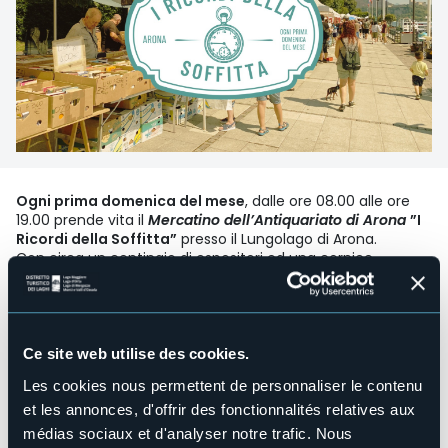
Ogni prima domenica del mese
, dalle ore 08.00 alle ore
19.00 prende vita il
Mercatino dell’Antiquariato di Arona
”I
Ricordi della Soffitta”
presso il Lungolago di Arona.
Con circa un centinaio di espositori ed una cornice
magnifica, il Mercatino dell'Antiquariato di Arona è uno dei
più apprezzati e piacevoli mercati del nord d'Italia.
Organisateur de l'événement
mON
Ce site web utilise des cookies.
Lieu de l'événement
Lungolago Nassiriya
Les cookies nous permettent de personnaliser le contenu
et les annonces, d'offrir des fonctionnalités relatives aux
Téléphone
+39 0322 243601 (IAT) - +39 346 043 0009 (Mon)
médias sociaux et d'analyser notre trafic. Nous