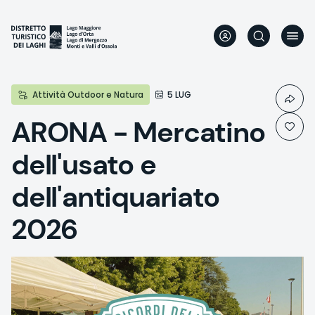
Aller
au
contenu
principal
Attività Outdoor e Natura
5 LUG
ARONA - Mercatino
dell'usato e
dell'antiquariato
2026