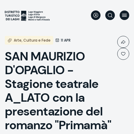
Aller
au
contenu
principal
Arte, Cultura e Fede
11 APR
SAN MAURIZIO
D'OPAGLIO -
Stagione teatrale
A_LATO con la
presentazione del
romanzo "Primamà"