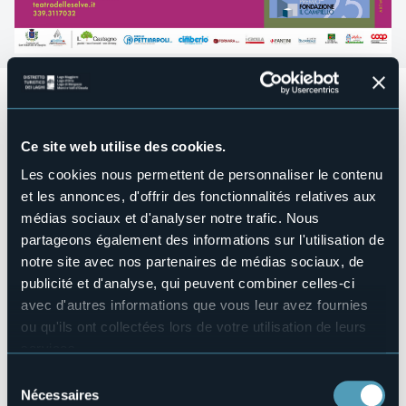
A_LATO,
è la rassegna parallela alla stagione teatrale Vado
a Teatro XIII. Nell'ambito delle attività del
Teatro delle
Selve/
Residenza Teatrale “Sul lago d'Orta. L'ecologia
Ce site web utilise des cookies.
sottile del teatro”
.
Les cookies nous permettent de personnaliser le contenu
La rassegna, a ingresso libero e gratuito, ospitata sempre
presso il
Teatro degli Scalpellini
, si intitola
A_LATO
, con
et les annonces, d'offrir des fonctionnalités relatives aux
l’underscore che indica una possibile unione di
médias sociaux et d'analyser notre trafic. Nous
preposizione e sostantivo, a comporre l’aggettivo “alato”:
partageons également des informations sur l'utilisation de
del pensiero, del tendere in alto.
notre site avec nos partenaires de médias sociaux, de
Sabato 11 aprile alle ore 18:00
si terrà la presentazione del
publicité et d'analyse, qui peuvent combiner celles-ci
libro
PRIMAMA’
scritto da Laura Pariani ed edito da La Nave
avec d'autres informations que vous leur avez fournies
di Teseo.
ou qu'ils ont collectées lors de votre utilisation de leurs
Ingresso libero.
services.
Organisateur de l'événement
Pour plus d'informations sur les cookies, y compris sur la
Sélection
Teatro delle Selve
manière de les gérer et de les supprimer,
cliquez ici
.
Nécessaires
du
Lieu de l'événement