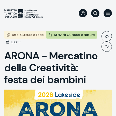
Aller
au
contenu
principal
Arte, Cultura e Fede
Attività Outdoor e Natura
18 OTT
ARONA - Mercatino
della Creatività:
festa dei bambini