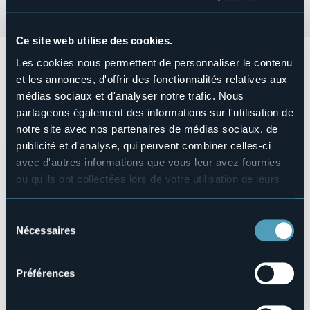
Ce site web utilise des cookies.
Domenica 18 ottobre dalle 9:00 alle 19:00, Lungolago di
Les cookies nous permettent de personnaliser le contenu
Arona
et les annonces, d'offrir des fonctionnalités relatives aux
Mercatino della Creatività: festa dei bambini.
médias sociaux et d'analyser notre trafic. Nous
partageons également des informations sur l'utilisation de
Esposizione di hobbisti e creativi.
notre site avec nos partenaires de médias sociaux, de
Organisateur de l'événement
publicité et d'analyse, qui peuvent combiner celles-ci
Associazione Mani Magiche
avec d'autres informations que vous leur avez fournies
Lieu de l'événement
ou qu'ils ont collectées lors de votre utilisation de leurs
Lungolago Nassirya
services.
Téléphone
Pour plus d'informations sur les cookies, y compris sur la
WhatsApp +39 340 9864707
Sélection
manière de les gérer et de les supprimer,
cliquez ici
.
Nécessaires
E-mail
du
associazionemanimagiche@gmail.com
Vous pouvez trouver la politique de confidentialité
consentement
complète
ici
.
Site Internet
Préférences
https://visitarona.it/eventi