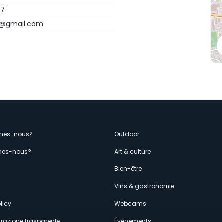
07
e@gmail.com
enù
mes-nous?
Outdoor
es-nous?
Art & culture
econdario
s
Bien-être
Vins & gastronomie
licy
Webcams
razione trasparente
Événements