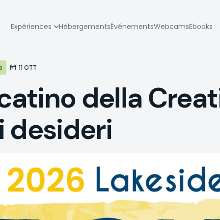
zione
Expériences
Hébergements
Événements
Webcams
Ebooks
pale
a
11 OTT
tino della Creati
 desideri