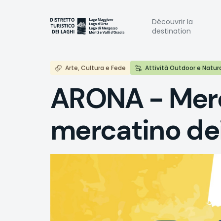
Aller
au
Naviga
Découvrir la
contenu
destination
principal
princi
Arte, Cultura e Fede
Attività Outdoor e Natur
ARONA - Merca
mercatino dei