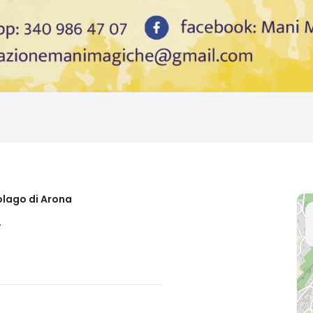
olago di Arona
.