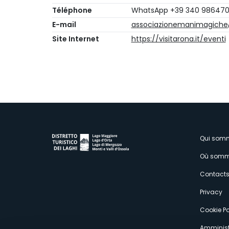
Téléphone
WhatsApp +39 340 98647
E-mail
associazionemanimagich
Site Internet
https://visitarona.it/eventi
M
Qui som
Où somm
s
Contact
Privacy
Cookie Po
Amminist