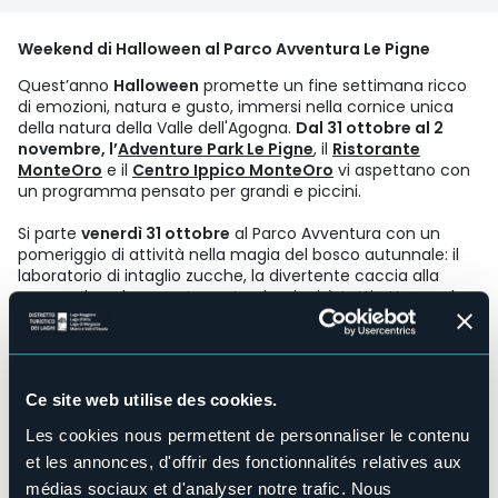
Weekend di Halloween al Parco Avventura Le Pigne
Quest’anno
Halloween
promette un fine settimana ricco
di emozioni, natura e gusto, immersi nella cornice unica
della natura della Valle dell'Agogna.
Dal 31 ottobre al 2
novembre, l’
Adventure Park Le Pigne
, il
Ristorante
MonteOro
e il
Centro Ippico MonteOro
vi aspettano con
un programma pensato per grandi e piccini.
Si parte
venerdì 31 ottobre
al Parco Avventura con un
pomeriggio di attività nella magia del bosco autunnale: il
laboratorio di intaglio zucche, la divertente caccia alla
zucca e la golosa castagnata che riunirà tutti attorno al
profumo delle caldarroste.
Il divertimento continua
sabato 1 novembre
con il giro sul
pony in maschera, un’occasione speciale per i più piccoli,
Ce site web utilise des cookies.
che potranno vivere l’atmosfera di Halloween a contatto
con la natura e con i nostri amici a quattro zampe.
Les cookies nous permettent de personnaliser le contenu
et les annonces, d'offrir des fonctionnalités relatives aux
La giornata clou sarà
domenica 2 novembre
: al mattino si
terrà la Halloween Country Race, una gara goliardica
médias sociaux et d'analyser notre trafic. Nous