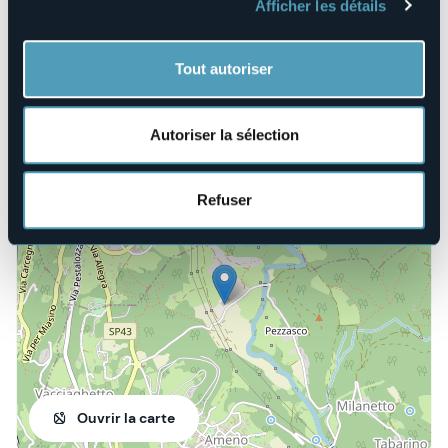
E-mail
Afficher les détails
info@lepigne.it
Site Internet
Tout autoriser
https://www.lepigne.it/it/news?
utm_source=brevo&utm_campaign=Parco%20Avventura%
…
Autoriser la sélection
Via Molini, 7
Refuser
28010 - Ameno (NO)
Ouvrir la carte