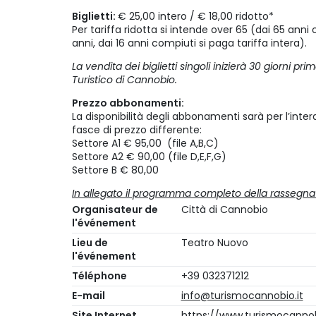
Biglietti:
€ 25,00 intero / € 18,00 ridotto*
Per tariffa ridotta si intende over 65 (dai 65 anni 
anni, dai 16 anni compiuti si paga tariffa intera).
La vendita dei biglietti singoli inizierà 30 giorni pri
Turistico di Cannobio.
Prezzo abbonamenti:
La disponibilità degli abbonamenti sarà per l’inter
fasce di prezzo differente:
Settore A1 € 95,00 (file A,B,C)
Settore A2 € 90,00 (file D,E,F,G)
Settore B € 80,00
In allegato il programma completo della rassegna
Organisateur de
Città di Cannobio
l'événement
Lieu de
Teatro Nuovo
l'événement
Téléphone
+39 032371212
E-mail
info@turismocannobio.it
Site Internet
https://www.turismocannob