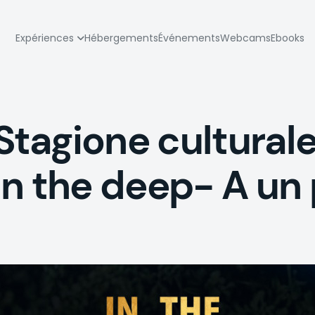
zione
Expériences
Hébergements
Événements
Webcams
Ebooks
pale
tagione cultural
In the deep- A un