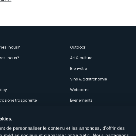
enù
mes-nous?
Outdoor
es-nous?
Art & culture
econdario
s
Bien-être
Vins & gastronomie
licy
Webcams
razione trasparente
Événements
ces
Hébergements
okies.
t de personnaliser le contenu et les annonces, d'offrir des
aux médias sociaux et d'analyser notre trafic. Nous partageons