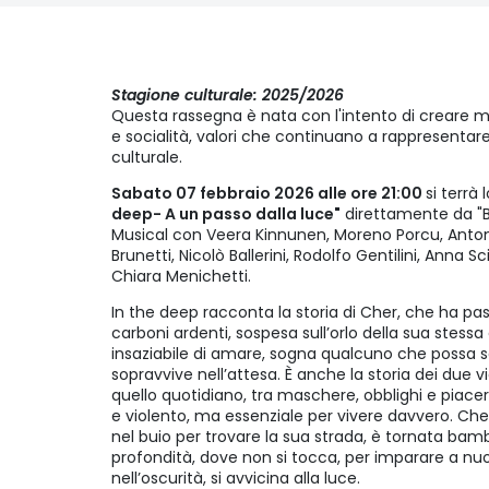
Stagione culturale: 2025/2026
Questa rassegna è nata con l'intento di creare m
e socialità, valori che continuano a rappresentare
culturale.
Sabato 07 febbraio 2026 alle ore 21:00
si terrà
deep- A un passo dalla luce"
direttamente da "Ba
Musical con Veera Kinnunen, Moreno Porcu, Antonio
Brunetti, Nicolò Ballerini, Rodolfo Gentilini, Anna S
Chiara Menichetti.
In the deep racconta la storia di Cher, che ha p
carboni ardenti, sospesa sull’orlo della sua stess
insaziabile di amare, sogna qualcuno che possa s
sopravvive nell’attesa. È anche la storia dei due 
quello quotidiano, tra maschere, obblighi e piaceri
e violento, ma essenziale per vivere davvero. Che
nel buio per trovare la sua strada, è tornata bamb
profondità, dove non si tocca, per imparare a nuot
nell’oscurità, si avvicina alla luce.