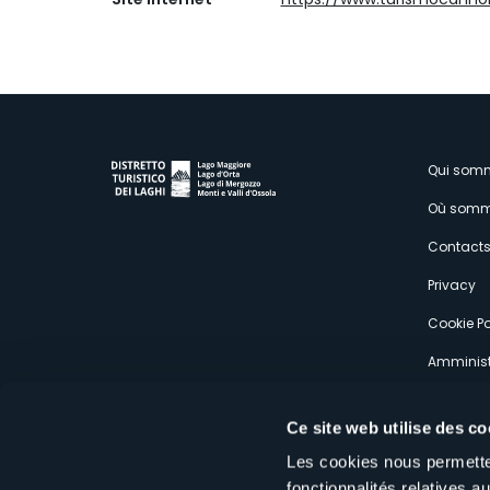
M
Qui som
Où somm
s
Contact
Privacy
Cookie Po
Amminist
Expérien
Ce site web utilise des co
Les cookies nous permetten
fonctionnalités relatives 