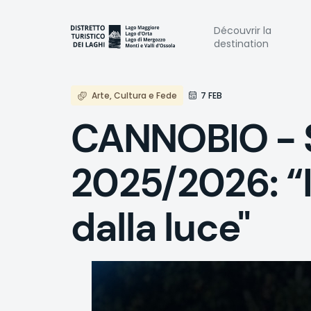
Aller
au
Naviga
Découvrir la
contenu
destination
principal
princi
Arte, Cultura e Fede
7 FEB
CANNOBIO - S
2025/2026: “
dalla luce"