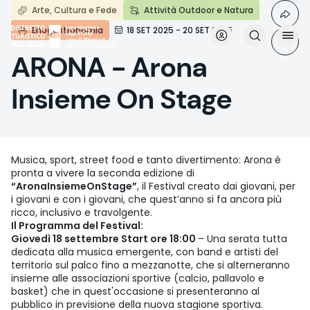
Aller
Arte, Cultura e Fede
Attività Outdoor e Natura
au
Enogastronomia
18 SET 2025 - 20 SET 2025
contenu
principal
ARONA - Arona
Insieme On Stage
Musica, sport, street food e tanto divertimento: Arona è
pronta a vivere la seconda edizione di
“AronaInsiemeOnStage”
, il Festival creato dai giovani, per
i giovani e con i giovani, che quest’anno si fa ancora più
ricco, inclusivo e travolgente.
Il Programma del Festival:
Giovedì 18 settembre Start ore 18:00
– Una serata tutta
dedicata alla musica emergente, con band e artisti del
territorio sul palco fino a mezzanotte, che si alterneranno
insieme alle associazioni sportive (calcio, pallavolo e
basket) che in quest'occasione si presenteranno al
pubblico in previsione della nuova stagione sportiva.