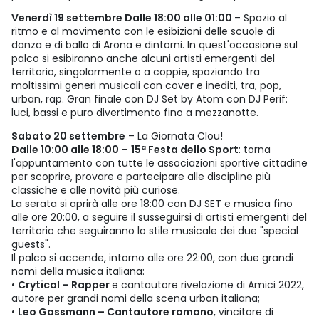
Venerdì 19 settembre Dalle 18:00 alle 01:00
– Spazio al
ritmo e al movimento con le esibizioni delle scuole di
danza e di ballo di Arona e dintorni. In quest'occasione sul
palco si esibiranno anche alcuni artisti emergenti del
territorio, singolarmente o a coppie, spaziando tra
moltissimi generi musicali con cover e inediti, tra, pop,
urban, rap. Gran finale con DJ Set by Atom con DJ Perif:
luci, bassi e puro divertimento fino a mezzanotte.
Sabato 20 settembre
– La Giornata Clou!
Dalle 10:00 alle 18:00
–
15ª Festa dello Sport
: torna
l'appuntamento con tutte le associazioni sportive cittadine
per scoprire, provare e partecipare alle discipline più
classiche e alle novità più curiose.
La serata si aprirà alle ore 18:00 con DJ SET e musica fino
alle ore 20:00, a seguire il susseguirsi di artisti emergenti del
territorio che seguiranno lo stile musicale dei due "special
guests".
Il palco si accende, intorno alle ore 22:00, con due grandi
nomi della musica italiana:
•
Crytical – Rapper
e cantautore rivelazione di Amici 2022,
autore per grandi nomi della scena urban italiana;
•
Leo Gassmann – Cantautore romano
, vincitore di