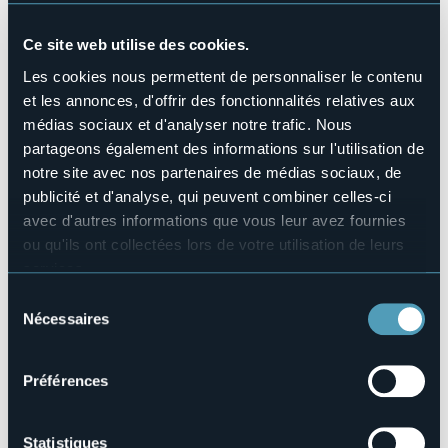
Pranzo dalle ore 12.00 e cena dalle ore 19.00, a seguire
Ce site web utilise des cookies.
serate musicali con SERVIZIO BAR.
Venerdì: MUSIC SELECTION BY DJ BANDITO
Les cookies nous permettent de personnaliser le contenu
sabato: DJ SET CON PIERO PRATESI.
et les annonces, d'offrir des fonctionnalités relatives aux
Goloso menù in preparazione!
médias sociaux et d'analyser notre trafic. Nous
Organisateur de l'événement
partageons également des informations sur l'utilisation de
Pro Cannero Riviera & Protezione Civile
notre site avec nos partenaires de médias sociaux, de
Lieu de l'événement
publicité et d'analyse, qui peuvent combiner celles-ci
Zona Lido
avec d'autres informations que vous leur avez fournies
Téléphone
ou qu'ils ont collectées lors de votre utilisation de leurs
+39 0323 788943
services.
E-mail
Pour plus d'informations sur les cookies, y compris sur la
Sélection
proloco@cannero.it
manière de les gérer et de les supprimer,
cliquez ici
.
Nécessaires
du
cannero@distrettolaghi.it
Vous pouvez trouver la politique de confidentialité
consentement
Site Internet
complète
ici
.
https://www.cannero.it/
Préférences
Statistiques