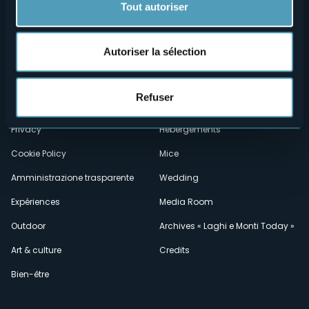
Tout autoriser
Autoriser la sélection
Menù
Qui sommes-nous?
Vins & gastronomie
Où sommes-nous?
Webcams
secondario
Refuser
Contacts
Événements
Privacy
Hébergements
Cookie Policy
Mice
Amministrazione trasparente
Wedding
Expériences
Media Room
Outdoor
Archives « Laghi e Monti Today »
Art & culture
Credits
Bien-être