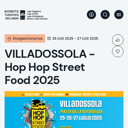
Aller
au
contenu
principal
Enogastronomia
25 LUG 2025 - 27 LUG 2025
VILLADOSSOLA -
Hop Hop Street
Food 2025