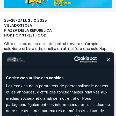
25-26-27 LUGLIO 2025
VILLADOSSOLA
PIAZZA DELLA REPUBBLICA
HOP HOP STREET FOOD
Oltre al cibo, dolce e salato, potrai trovare un'ampia
selezione di birre artigianali e un'atmosfera che solo Hop
Hop Street Food saprà regalarti!
TUTTI I GIORNI INIZIO ORE 10.30 DEL MATTINO - FINE ORE 24.00
DELLA SERA
Ingresso libero
Ce site web utilise des cookies.
Organisateur de l'événement
Les cookies nous permettent de personnaliser le contenu
Hop Hop Street Food
et les annonces, d'offrir des fonctionnalités relatives aux
Lieu de l'événement
médias sociaux et d'analyser notre trafic. Nous
Piazza Repubblica
partageons également des informations sur l'utilisation de
Site Internet
notre site avec nos partenaires de médias sociaux, de
https://www.hophopstreetfood.com/