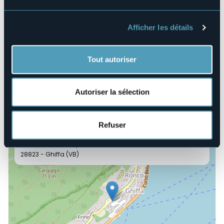
Tutti gli spettacoli iniziano alle ore 21.00.
Ingresso gratuito.
Organisateur de l'événement
Afficher les détails
Comune e Pro Loco di Ghiffa
Lieu de l'événement
Area Feste Ronco di Ghiffa
Tout autoriser
E-mail
ghiffasummerfestival@gmail.com
Autoriser la sélection
Site Internet
https://www.comune.ghiffa.vb.it/it-it/home
Refuser
Via alle Scuole, Ronco di Ghiffa
28823 - Ghiffa (VB)