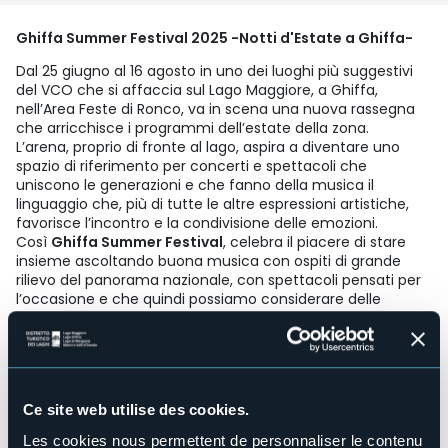
Ghiffa Summer Festival 2025 -Notti d'Estate a Ghiffa-
Dal 25 giugno al 16 agosto in uno dei luoghi più suggestivi
del VCO che si affaccia sul Lago Maggiore, a Ghiffa,
nell’Area Feste di Ronco, va in scena una nuova rassegna
che arricchisce i programmi dell’estate della zona.
L’arena, proprio di fronte al lago, aspira a diventare uno
spazio di riferimento per concerti e spettacoli che
uniscono le generazioni e che fanno della musica il
linguaggio che, più di tutte le altre espressioni artistiche,
favorisce l’incontro e la condivisione delle emozioni.
Così
Ghiffa Summer Festival
, celebra il piacere di stare
insieme ascoltando buona musica con ospiti di grande
rilievo del panorama nazionale, con spettacoli pensati per
l’occasione e che quindi possiamo considerare delle
anteprime per il VCO, dalla grande canzone d’autore al
ballo, dal rock sino all’elettronica più amata dalle nuove
generazioni.
Non solo intrattenimento.
Il festival propone infatti anche un laboratorio insieme a un
Ce site web utilise des cookies.
importante produttore e musicista elettronico di respiro
internazionale, Bienoise, che vuole coinvolgere chi, con un
Les cookies nous permettent de personnaliser le contenu