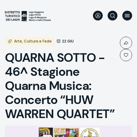
Aller
au
contenu
principal
Arte, Cultura e Fede
22 GIU
QUARNA SOTTO -
46^ Stagione
Quarna Musica:
Concerto “HUW
WARREN QUARTET”