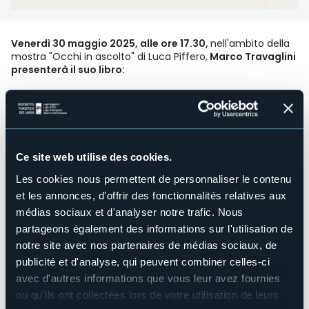
Venerdì 30 maggio 2025, alle ore 17.30,
nell'ambito della
mostra "Occhi in ascolto" di Luca Piffero,
Marco Travaglini
presenterà il suo libro:
"Il seggio del peccato" Vite e dicerie di strapaese tra
laghi, monti e vigne
Il Piemonte, dalle valli al confine con la Svizzera ai laghi, dal
Canavese fino a Torino, raccontato attraverso la sua gente
Ce site web utilise des cookies.
laboriosa, i suoi ambienti, le atmosfere che ci trasportano
negli angoli più profondi e suggestivi della campagna e
Les cookies nous permettent de personnaliser le contenu
della montagna, della grande città e della provincia. Vizi e
et les annonces, d'offrir des fonctionnalités relatives aux
virtù della gente semplice, furbizie e ingenuità, sono
médias sociaux et d'analyser notre trafic. Nous
narrati come uno spaccato, in salsa genuinamente
piemontese, di quella grande commedia umana che,
partageons également des informations sur l'utilisation de
quotidianamente, scorre con la stessa intensità delle acque
notre site avec nos partenaires de médias sociaux, de
del Po.
publicité et d'analyse, qui peuvent combiner celles-ci
Sono racconti che danno voce soprattutto alla gente
avec d'autres informations que vous leur avez fournies
comune, a quel mondo piccolo ma non minore col quale
l'autore ha sempre voluto convivere, assimilandone i
ou qu'ils ont collectées lors de votre utilisation de leurs
problemi, le speranze, le gioie e i dolori, con particolare