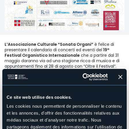
L’Associazione Culturale “Sonata Organi”
è felice di
presentare il calendario di concerti ed eventi del
19°
Festival Organistico Internazionale
che a partire dal 31
maggio daranno via ad una stagione ricca di musica e di
appuntamenti fino al 28 di agosto con
“Oltre il Festival”.
La grande novità del 2025 sarà l’inizio di un percorso
triennale che vedrà la commistione di musica e letteratura,
dedicato alla Divina Commedia di Dante Alighieri. Tutta
questa annualità sarà strettamente connessa al tema
Ce site web utilise des cookies.
dell’Inferno: durante i concerti del festival di Arona, saranno
letti da Maria Teresa Meardi quattro canti dell’inferno
Les cookies nous permettent de personnaliser le contenu
dantesco che hanno segnato la storia di questo capolavoro
et les annonces, d'offrir des fonctionnalités relatives aux
e della letteratura di ogni tempo.
médias sociaux et d'analyser notre trafic. Nous
Il tema dell’Inferno non si esaurirà nella sola lettura dei
canti, ma sarà il filo conduttore anche dei successivi
partageons également des informations sur l'utilisation de