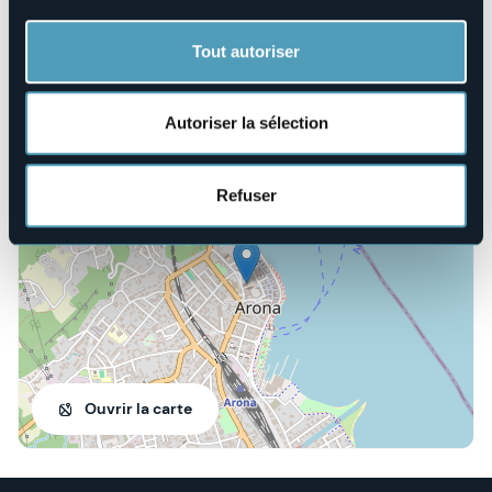
info@sonataorgani.it
Site Internet
Tout autoriser
https://www.sonataorgani.it/
Autoriser la sélection
Via San Carlo 6
28041 - Arona (NO)
Refuser
Ouvrir la carte