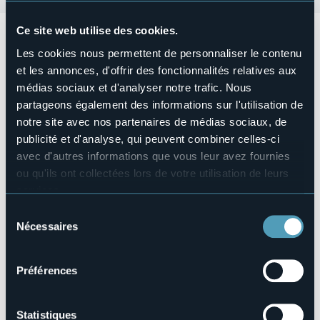
Ce site web utilise des cookies.
Da Sabato 10 al 12 Maggio 2025
si terrà
la
53° Sagra
Primaverile di San Gregorio
nella frazione di Verigo.
Les cookies nous permettent de personnaliser le contenu
Vi aspetterà tanta musica, pranzo tipico, canti in allegria e
et les annonces, d'offrir des fonctionnalités relatives aux
la solenne messa di Domenica 11 Maggio alle ore 9:30.
médias sociaux et d'analyser notre trafic. Nous
In copertina il programma dell'evento.
partageons également des informations sur l'utilisation de
Organisateur de l'événement
notre site avec nos partenaires de médias sociaux, de
Città di Trontano
publicité et d'analyse, qui peuvent combiner celles-ci
Lieu de l'événement
avec d'autres informations que vous leur avez fournies
Vedi locandina
ou qu'ils ont collectées lors de votre utilisation de leurs
Téléphone
services.
+39 03243721
Pour plus d'informations sur les cookies, y compris sur la
Sélection
E-mail
manière de les gérer et de les supprimer,
cliquez ici
.
Nécessaires
du
protocollo@comune.trontano.vb.it
Vous pouvez trouver la politique de confidentialité
consentement
Site Internet
complète
ici
.
https://www.proloco-trontano.it/
Préférences
Statistiques