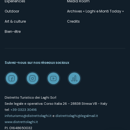
Expériences
Media Room
Outdoor
Archives « Laghi e Monti Today »
Art & culture
Credits
Bien-être
Suivez-nous sur nos réseaux sociaux
Distretto Turistico dei Laghi Scrl
Sede legale e operativa: Corso Italia 26 - 28838 Stresa VB - Italy
tel:
+39 0323 30416
infoturismo@distrettolaghi.it
e
distrettolaghi@legalmail.it
www.distrettolaghi.it
P.I. 01648650032