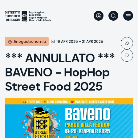
Aller
au
contenu
principal
Enogastronomia
19 APR 2025 - 21 APR 2025
*** ANNULLATO ***
BAVENO - HopHop
Street Food 2025