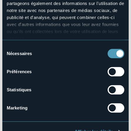
+39 0323 924632 Ufficio Turistico
partageons également des informations sur l'utilisation de
E-mail
notre site avec nos partenaires de médias sociaux, de
info@bavenoturismo.it
publicité et d'analyse, qui peuvent combiner celles-ci
Site Internet
avec d'autres informations que vous leur avez fournies
https://www.bavenoturismo.it/eventi/
ou qu'ils ont collectées lors de votre utilisation de leurs
services.
Pour plus d'informations sur les cookies, y compris sur la
Sélection
manière de les gérer et de les supprimer,
cliquez ici
.
Strada Nazionale del Sempione
Nécessaires
du
28831 - Baveno (VB)
Vous pouvez trouver la politique de confidentialité
consentement
complète
ici
.
Préférences
Statistiques
Marketing
Ouvrir la carte