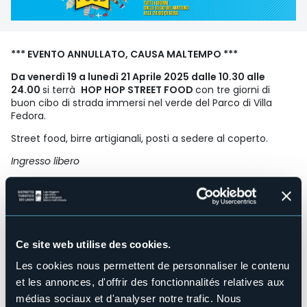
*** EVENTO ANNULLATO, CAUSA MALTEMPO ***
Da venerdì 19 a lunedì 21 Aprile 2025 dalle 10.30 alle
24.00
si terrà
HOP HOP STREET FOOD
con tre giorni di
buon cibo di strada immersi nel verde del Parco di Villa
Fedora.
Street food, birre artigianali, posti a sedere al coperto.
Ingresso libero
Maggiori info su:
https://www.facebook.com/hophopstreetfood/
Organisateur de l'événement
Ce site web utilise des cookies.
Mo.Di Eventi & Città di Baveno
Les cookies nous permettent de personnaliser le contenu
Lieu de l'événement
Parco di Villa Fedora
et les annonces, d'offrir des fonctionnalités relatives aux
Téléphone
médias sociaux et d'analyser notre trafic. Nous