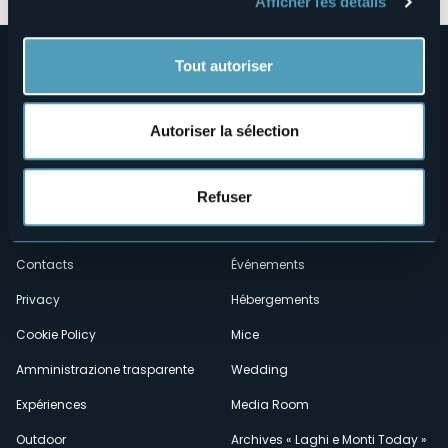
Afficher les détails
Tout autoriser
Autoriser la sélection
Menù
Qui sommes-nous?
Vins & gastronomie
Refuser
Où sommes-nous?
Webcams
secondario
Contacts
Événements
Privacy
Hébergements
Cookie Policy
Mice
Amministrazione trasparente
Wedding
Expériences
Media Room
Outdoor
Archives « Laghi e Monti Today »