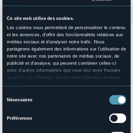
Ce site web utilise des cookies.
Les cookies nous permettent de personnaliser le contenu
Lunedì 2 giugno 2025, ore 11.00
presso
Arena Nadur -
et les annonces, d'offrir des fonctionnalités relatives aux
Lungolago
si terrà
la sfilata e concerto sul lungolago in
médias sociaux et d'analyser notre trafic. Nous
occasione della Festa della Repubblica.
partageons également des informations sur l'utilisation de
Organizzazione a cura del Corpo Musicale di Baveno.
notre site avec nos partenaires de médias sociaux, de
Organisateur de l'événement
publicité et d'analyse, qui peuvent combiner celles-ci
Corpo Musicale di Baveno
avec d'autres informations que vous leur avez fournies
Lieu de l'événement
ou qu'ils ont collectées lors de votre utilisation de leurs
Arena Nadur - Lungolago
services.
Téléphone
Pour plus d'informations sur les cookies, y compris sur la
+39 0323 924632
Sélection
manière de les gérer et de les supprimer,
cliquez ici
.
Nécessaires
du
E-mail
Vous pouvez trouver la politique de confidentialité
info@bavenoturismo.it
consentement
complète
ici
.
Site Internet
Préférences
https://bavenoturismo.it/