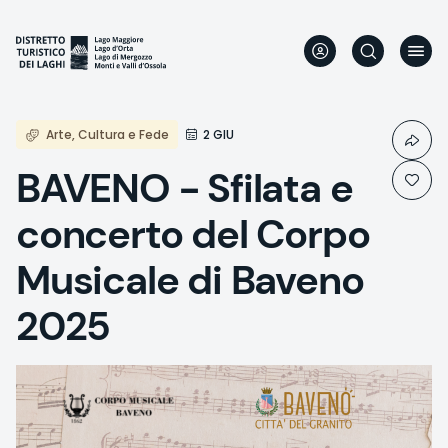
Aller
au
contenu
principal
Arte, Cultura e Fede
2 GIU
BAVENO - Sfilata e
concerto del Corpo
Musicale di Baveno
2025