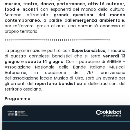
musica, teatro, danza, performance, attività outdoor,
food e incontri
con esponenti del mondo della cultura.
Saranno affrontate
grandi questioni del mondo
contemporaneo
, a partire dall’
emergenza ambientale,
per rafforzare, grazie all’arte, una comunità connessa al
proprio territorio.
****************************************************
La programmazione partirà con
Superbandistico
, il raduno
di quattro complessi bandistici che si terrà
venerdì 13
giugno
e
sabato 14 giugno
.
Con il patrocinio di ANBIMA -
Associazione Nazionale delle Bande Italiane Musicali
Autonome, in occasione del 75° anniversario
dell’associazione locale Musica di Oira, sarà un evento per
gli amanti del
repertorio bandistico
e delle tradizioni del
territorio ossolano.
Programma:
VENERDÌ SERA
Musica di Oira e Corpo Musicale di Crevoladossola
SABATO SERA