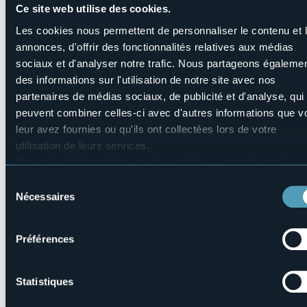
Ce site web utilise des cookies.
Banda Musicale di Baceno
Corpo Musicale di Bannio Anzino
Les cookies nous permettent de personnaliser le contenu et 
Corpo Musicale di Druogno
annonces, d'offrir des fonctionnalités relatives aux médias
sociaux et d'analyser notre trafic. Nous partageons égaleme
Info
des informations sur l'utilisation de notre site avec nos
https://tonesteatronatura.com/
partenaires de médias sociaux, de publicité et d'analyse, qui
https://www.instagram.com/tonesteatronatura/
peuvent combiner celles-ci avec d'autres informations que v
leur avez fournies ou qu'ils ont collectées lors de votre
Link biglietteria
utilisation de leurs services.
Di seguito il link per i
Pour plus d'informations sur les cookies, y compris sur la
biglietti:
https://link.dice.fm/Z78a1a07a97b
manière de les gérer et de les supprimer,
cliquez ici
.
Sélection
Vous pouvez trouver la politique de confidentialité complète
i
Nécessaires
du
La Fondazione Tones on the Stones si impegna da sempre
consentement
per la sostenibilità ambientale, sociale ed economica degli
eventi a Tones Teatro Natura, coinvolgendo la comunità e il
Préférences
territorio. Dal 2020 ha ottenuto la certificazione “gestione
eventi sostenibili” secondo la standard internazionale ISO
20121.
Statistiques
I nostri impegni e quello che puoi fare tu: