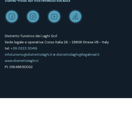
Suivez-nous sur nos réseaux sociaux
Distretto Turistico dei Laghi Scrl
Sede legale e operativa: Corso Italia 26 - 28838 Stresa VB - Italy
tel:
+39 0323 30416
infoturismo@distrettolaghi.it
e
distrettolaghi@legalmail.it
www.distrettolaghi.it
P.I. 01648650032