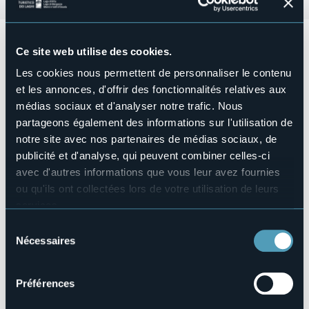
Anche quest'anno torna
JUST THE WOMAN I AM
, la
Ce site web utilise des cookies.
camminata/corsa benefica a favore della ricerca
universitaria sul cancro.
Les cookies nous permettent de personnaliser le contenu
La manifestazione si svolge a Torino e anche a Druogno
et les annonces, d'offrir des fonctionnalités relatives aux
nella
giornata di Domenica 06 Aprile con partenza alle
médias sociaux et d'analyser notre trafic. Nous
ore 10:00.
Percorriamo la strada ciclopedonale che collega Sasseglio
partageons également des informations sur l'utilisation de
a Coimo, 5 km immersi nella natura!
notre site avec nos partenaires de médias sociaux, de
publicité et d'analyse, qui peuvent combiner celles-ci
Iscrizione con:
donazione minima di 20 euro.
avec d'autres informations que vous leur avez fournies
Organisateur de l'événement
ou qu'ils ont collectées lors de votre utilisation de leurs
Città di Druogno
services.
Lieu de l'événement
Pour plus d'informations sur les cookies, y compris sur la
Sélection
Mulino di Sessaglio
manière de les gérer et de les supprimer,
cliquez ici
.
Nécessaires
du
Téléphone
Vous pouvez trouver la politique de confidentialité
consentement
+39 340 868 2308
complète
ici
.
Préférences
E-mail
druognoinvallevigezzo@gmail.com