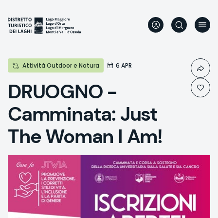
Aller
au
contenu
principal
Attività Outdoor e Natura
6 APR
DRUOGNO -
Camminata: Just
The Woman I Am!