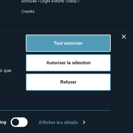
Archives « Laghi e Monti Today »
Credits
Tout autoriser
Autoriser la sélection
ns que
x
Refuser
ing
Afficher les détails