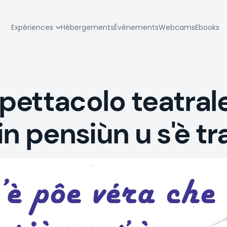
zione
Expériences
Hébergements
Événements
Webcams
Ebooks
pale
ettacolo teatrale:
n pensiùn u s'è tr