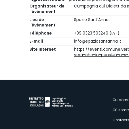
Organisateur de
Cumpagnia dul Dialett da I
l'événement
Lieu de
Spazio Sant'Anna
l'événement
Téléphone
+39 0323 503249 (IAT)
E-mail
info@spaziosantanna.it
Site Internet
https://eventi.comune.ver
vera-che-in-pensiun-u-s-
M
Qui som
Où somm
s
Contact