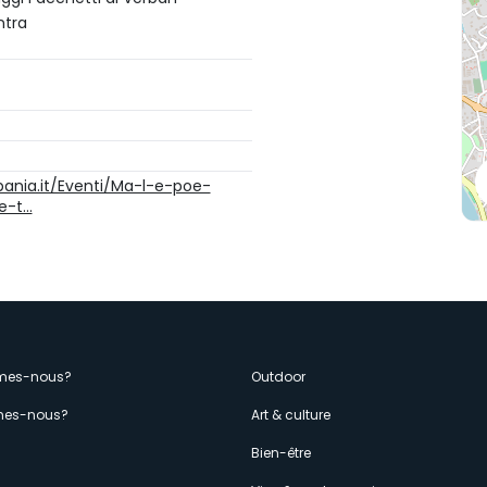
ntra
bania.it/Eventi/Ma-l-e-poe-
e-t…
enù
mes-nous?
Outdoor
es-nous?
Art & culture
econdario
s
Bien-être