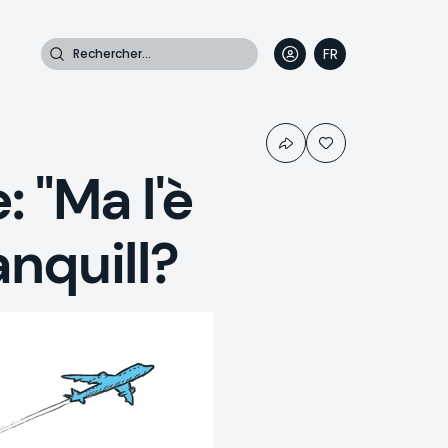
Rechercher
FR
DE
EN
IT
 "Ma l'è
anquill?