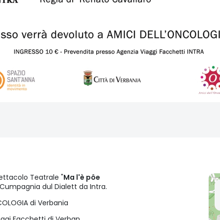
pettacolo Teatrale "
Ma l'è pôe
 Cumpagnia dul Dialett da Intra.
NCOLOGIA di Verbania
ggi Facchetti di Verban