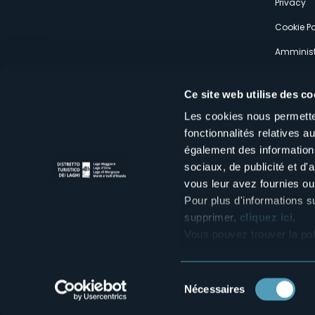
Privacy
Cookie Po
Amminist
Expérien
Ce site web utilise des co
Les cookies nous permetten
fonctionnalités relatives 
également des informations
sociaux, de publicité et d
Distretto Turistico dei Laghi Scrl
vous leur avez fournies ou 
Sede legale e operativa: Corso Italia 26 - 28838 Stresa VB - It
tel:
+39 0323 30416
Pour plus d'informations s
infoturismo@distrettolaghi.it
e
distrettolaghi@legalmail.it
supprimer,
cliquez ici
.
www.distrettolaghi.it
Vous pouvez trouver la pol
P.I. 01648650032
Sélection
Nécessaires
du
consentement