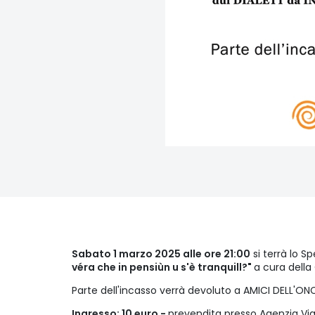
Sabato 1 marzo 2025 alle ore 21:00
si terrà lo S
véra che in pensiùn u s'è tranquill?"
a cura della
Parte dell'incasso verrà devoluto a AMICI DELL'O
Ingresso: 10 euro -
prevendita presso Agenzia Via