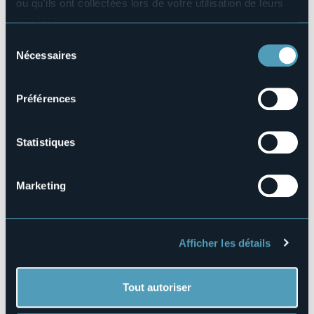
ou qu'ils ont collectées lors de votre utilisation de leurs
services.
Ore 15:00
Pour plus d'informations sur les cookies, y compris sur la
- Celebrazione dei Vespri Solenni.
Sélection
- Processione di ritorno alla Collegiata di San Vittore.
manière de les gérer et de les supprimer,
cliquez ici
.
Nécessaires
du
- Risalita della Sacra Costa
Vous pouvez trouver la politique de confidentialité
consentement
complète
ici
.
Organisateur de l'événement
Préférences
Città di Cannobio
Lieu de l'événement
Vedi locandina
Statistiques
Téléphone
+39 0323 71212
Marketing
E-mail
info@turismocannobio.it
Site Internet
https://www.turismocannobio.it/
Afficher les détails
Tout autoriser
28822 - Cannobio (VB)