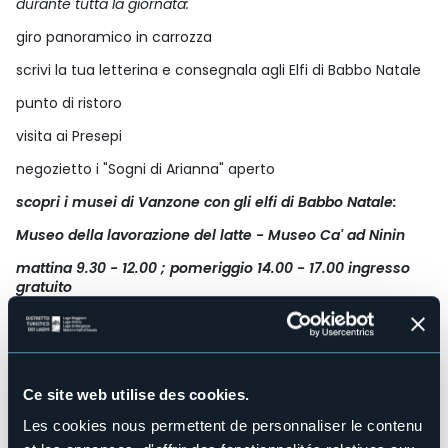
durante tutta la giornata:
giro panoramico in carrozza
scrivi la tua letterina e consegnala agli Elfi di Babbo Natale
punto di ristoro
visita ai Presepi
negozietto i "Sogni di Arianna" aperto
scopri i musei di Vanzone con gli elfi di Babbo Natale:
Museo della lavorazione del latte - Museo Ca' ad Ninin
mattina 9.30 - 12.00 ; pomeriggio 14.00 - 17.00 ingresso
gratuito
ore 18.00
accensione dell'albero con i bambini della scuola
dell'infanzia di Vanzone e scambio degli auguri con
cioccolata calda e vin brulè per grandi e piccini
ore 18.30
Santa Messa con benedizione delle statuine di
Ce site web utilise des cookies.
Gesù Bambino
Les cookies nous permettent de personnaliser le contenu
INFO: 347 9175820 -
prolocovanzone@gmail.com