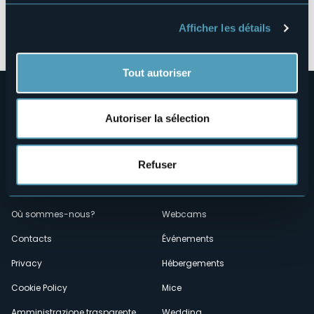
Ouvrir la carte
Afficher les détails
Tout autoriser
Autoriser la sélection
Refuser
Menù
Qui sommes-nous?
Vins & gastronomie
Où sommes-nous?
Webcams
secondario
Contacts
Événements
Privacy
Hébergements
Cookie Policy
Mice
Amministrazione trasparente
Wedding