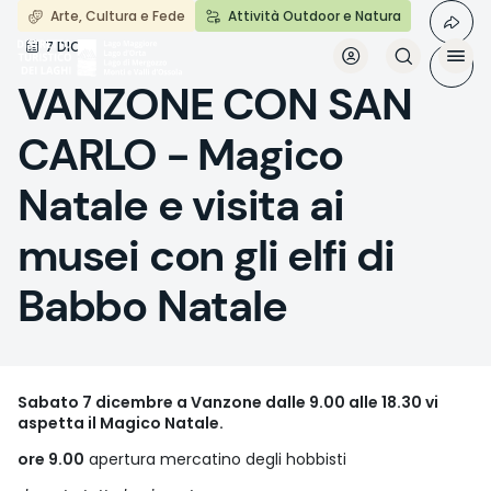
Aller
Arte, Cultura e Fede
Attività Outdoor e Natura
au
7 DIC
contenu
principal
VANZONE CON SAN
CARLO - Magico
Natale e visita ai
musei con gli elfi di
Babbo Natale
Sabato 7 dicembre a Vanzone dalle 9.00 alle 18.30 vi
aspetta il Magico Natale.
ore 9.00
apertura mercatino degli hobbisti