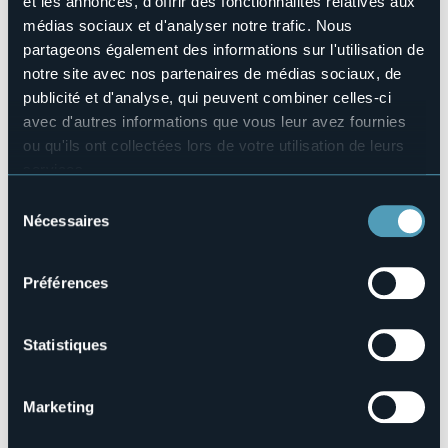
et les annonces, d'offrir des fonctionnalités relatives aux
Organisateur de l'événement
médias sociaux et d'analyser notre trafic. Nous
Pro Loco Vanzone con San Carlo e Ass. I Ghet ad Canfnil
partageons également des informations sur l'utilisation de
Lieu de l'événement
notre site avec nos partenaires de médias sociaux, de
Vanzone
publicité et d'analyse, qui peuvent combiner celles-ci
Téléphone
avec d'autres informations que vous leur avez fournies
+39 347 9175820
ou qu'ils ont collectées lors de votre utilisation de leurs
E-mail
services.
prolocovanzone@gmail.com
Pour plus d'informations sur les cookies, y compris sur la
Sélection
manière de les gérer et de les supprimer,
cliquez ici
.
Nécessaires
du
Vous pouvez trouver la politique de confidentialité
consentement
Vanzone
complète
ici
.
28879 - Vanzone con San Carlo (VB)
Préférences
Statistiques
Marketing