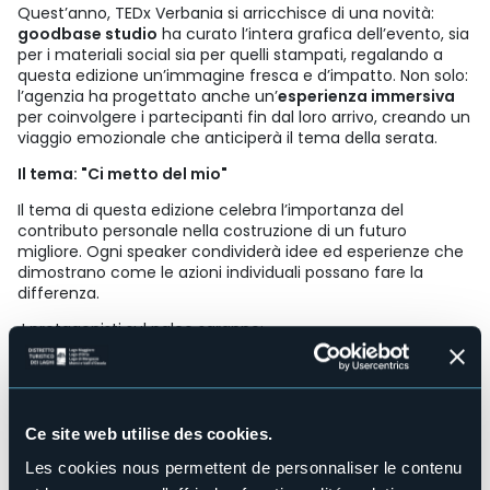
Quest’anno, TEDx Verbania si arricchisce di una novità:
goodbase studio
ha curato l’intera grafica dell’evento, sia
per i materiali social sia per quelli stampati, regalando a
questa edizione un’immagine fresca e d’impatto. Non solo:
l’agenzia ha progettato anche un’
esperienza immersiva
per coinvolgere i partecipanti fin dal loro arrivo, creando un
viaggio emozionale che anticiperà il tema della serata.
Il tema: "Ci metto del mio"
Il tema di questa edizione celebra l’importanza del
contributo personale nella costruzione di un futuro
migliore. Ogni speaker condividerà idee ed esperienze che
dimostrano come le azioni individuali possano fare la
differenza.
I protagonisti sul palco saranno:
Penelope Mirotti
– Cos'è la malattia da fatica
cronica?
Gabriele Palumbo
– In che modo la noia nobilita
l’uomo?
Ce site web utilise des cookies.
Santina Giannone
– Come la comunicazione ci ha
Les cookies nous permettent de personnaliser le contenu
reso umani