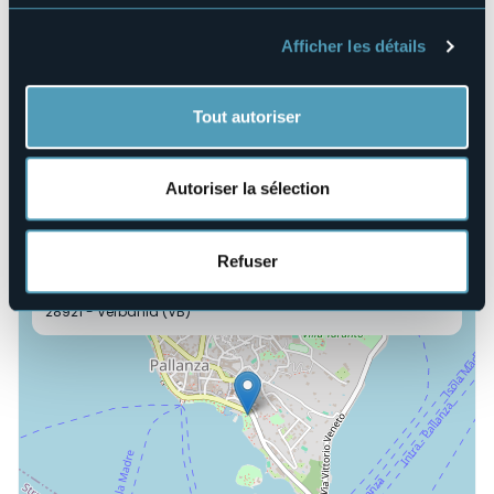
Organisateur de l'événement
TEDx Verbania
Afficher les détails
Lieu de l'événement
Villa Giulia
Tout autoriser
E-mail
tedxverbania@gmail.com
Site Internet
Autoriser la sélection
https://www.tedxverbania.net/
Refuser
Corso Zanitello, 8
28921 - Verbania (VB)