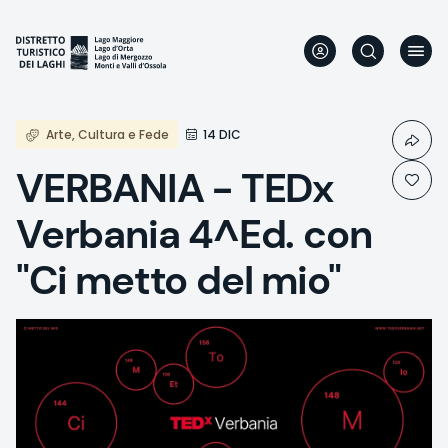
Aller
au
contenu
principal
Arte, Cultura e Fede
14 DIC
VERBANIA - TEDx
Verbania 4^Ed. con
"Ci metto del mio"