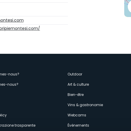
montesi.com
oripiemontesi.com/
enù
mes-nous?
Outdoor
es-nous?
Art & culture
econdario
s
Bien-être
Vins & gastronomie
licy
Webcams
razione trasparente
Événements