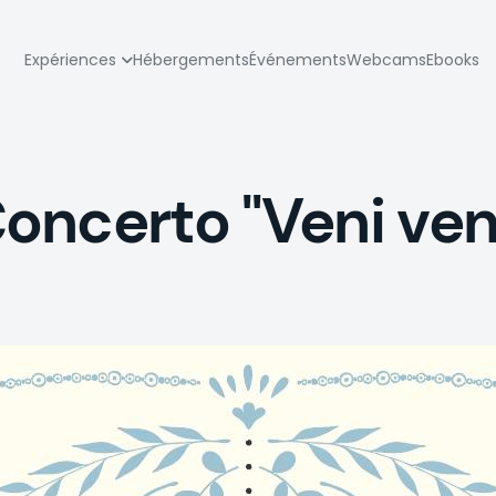
zione
Expériences
Hébergements
Événements
Webcams
Ebooks
pale
oncerto "Veni ven