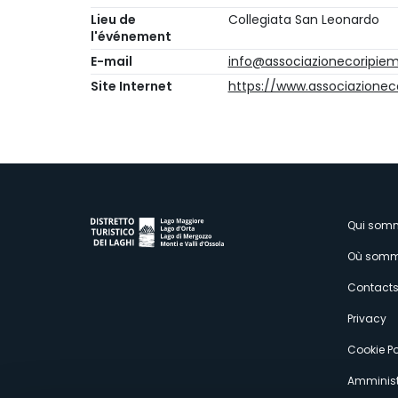
Lieu de
Collegiata San Leonardo
l'événement
E-mail
info@associazionecoripie
Site Internet
https://www.associazionec
M
Qui som
Où somm
s
Contact
Privacy
Cookie Po
Amminist