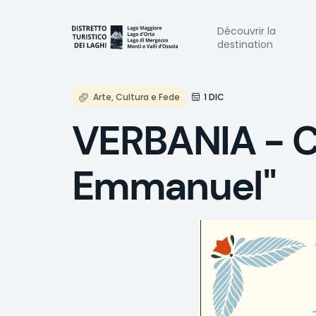
Aller
au
Naviga
Découvrir la
contenu
destination
principal
princi
Arte, Cultura e Fede
1 DIC
VERBANIA - C
Emmanuel"