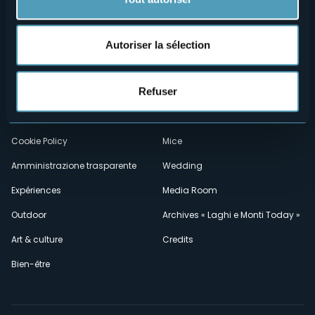
Menù
Qui sommes-nous?
Vins & gastronomie
Autoriser la sélection
Où sommes-nous?
Webcams
secondario
Refuser
Contacts
Événements
Privacy
Hébergements
Cookie Policy
Mice
Amministrazione trasparente
Wedding
Expériences
Media Room
Outdoor
Archives « Laghi e Monti Today »
Art & culture
Credits
Bien-être