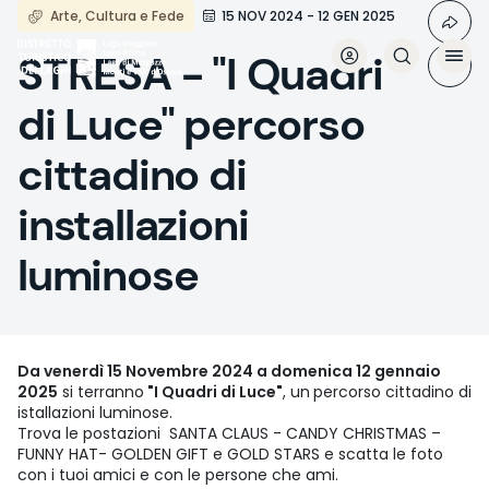
Aller
Arte, Cultura e Fede
15 NOV 2024 - 12 GEN 2025
au
contenu
STRESA - "I Quadri
principal
di Luce" percorso
cittadino di
installazioni
luminose
Da venerdì 15 Novembre 2024 a domenica 12 gennaio
2025
si terranno
"I Quadri di Luce"
, un
percorso cittadino di
istallazioni luminose.
Trova le postazioni SANTA CLAUS - CANDY CHRISTMAS –
FUNNY HAT- GOLDEN GIFT e GOLD STARS e scatta le foto
con i tuoi amici e con le persone che ami.