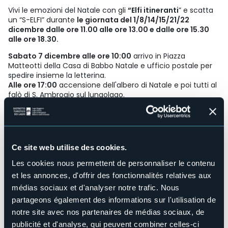
Vivi le emozioni del Natale con gli
“Elfi itineranti
” e scatta
un “S-ELFI” durante
le giornata del 1/8/14/15/21/22
dicembre dalle ore 11.00 alle ore 13.00 e dalle ore 15.30
alle ore 18.30.
Sabato 7 dicembre alle ore 10:00
arrivo in Piazza
Matteotti della Casa di Babbo Natale e ufficio postale per
spedire insieme la letterina.
Alle ore 17:00
accensione dell'albero di Natale e poi tutti al
falò di S. Ambrogio sul lungolago.
Organisateur de l'événement
Città di Stresa
Lieu de l'événement
vie del Paese
Ce site web utilise des cookies.
Téléphone
+39 032330150
Les cookies nous permettent de personnaliser le contenu
et les annonces, d'offrir des fonctionnalités relatives aux
E-mail
info@stresaturismo.it
médias sociaux et d'analyser notre trafic. Nous
partageons également des informations sur l'utilisation de
Site Internet
https://www.stresaturismo.it/
notre site avec nos partenaires de médias sociaux, de
publicité et d'analyse, qui peuvent combiner celles-ci