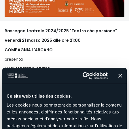
Rassegna teatrale 2024/2025 "Teatro che passione"
Venerdì 21 marzo 2025 alle ore 21:00
COMPAGNIA L’ARCANO
presenta
L’ARMADIETTO CINESE
Liberamente tratto dalla famosa opera di A. De Benedetti
“La gelosia non è più di moda, è una follia che non s’usa
più…”: così cantavano le ragazze del Trio Lescano nel 1939.
Ce site web utilise des cookies.
Ma i tempi cambiano, e anche le vecchie mode sono
inevitabilmente destinate a ritornare. È infatti proprio la
Les cookies nous permettent de personnaliser le contenu
gelosia il pungolo che dà vita a tutta l’azione nella
et les annonces, d'offrir des fonctionnalités relatives aux
commedia: un divertente alternarsi di insinuazioni e
médias sociaux et d'analyser notre trafic. Nous
smentite, allusioni e giustificazioni, timori crescenti e
momenti di sollievo.
partageons également des informations sur l'utilisation de