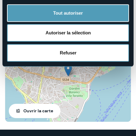
info@spaziosantanna.it
Site Internet
Tout autoriser
https://www.spaziosantanna.it/
Autoriser la sélection
Via Belgio 4
28900 - Verbania Pallanza (VB)
Refuser
Ouvrir la carte