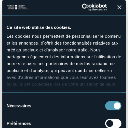
Un'atmosfera magica, circondata da luci scintillanti,
profumi avvolgenti e melodie incantevoli vi aspetteranno!
Protagonista indiscussa della manifestazione sarà la
Regina dei Ghiacci, che vi allieterà con spettacoli e
Ce site web utilise des cookies.
sorprese in un contesto da favola. Non sarà solo un
Les cookies nous permettent de personnaliser le contenu
mercatino, ma un viaggio nel cuore della tradizione e della
cultura natalizia, dove artigiani locali esporranno creazioni
et les annonces, d'offrir des fonctionnalités relatives aux
uniche, alimenti tipici e dolci tradizionali che riscalderanno i
médias sociaux et d'analyser notre trafic. Nous
vostri cuori!
partageons également des informations sur l'utilisation de
Organisateur de l'événement
notre site avec nos partenaires de médias sociaux, de
Pro Loco Macugnaga & Consorzio Operatori Turistici
publicité et d'analyse, qui peuvent combiner celles-ci
Macugnaga
avec d'autres informations que vous leur avez fournies
Lieu de l'événement
ou qu'ils ont collectées lors de votre utilisation de leurs
tra le vie di Macugnaga
services.
Téléphone
+39 0324 65119
Pour plus d'informations sur les cookies, y compris sur la
Sélection
manière de les gérer et de les supprimer,
cliquez ici
.
Nécessaires
E-mail
du
prolocomacugnaga1@gmail.com
Vous pouvez trouver la politique de confidentialité
consentement
complète
ici
.
Site Internet
Préférences
https://macugnaga-