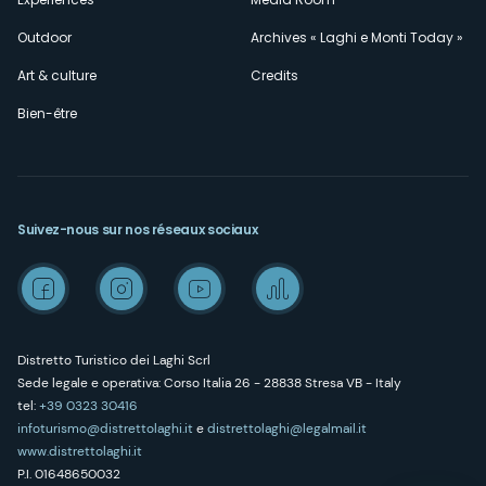
Outdoor
Archives « Laghi e Monti Today »
Art & culture
Credits
Bien-être
Suivez-nous sur nos réseaux sociaux
Distretto Turistico dei Laghi Scrl
Sede legale e operativa: Corso Italia 26 - 28838 Stresa VB - Italy
tel:
+39 0323 30416
infoturismo@distrettolaghi.it
e
distrettolaghi@legalmail.it
www.distrettolaghi.it
P.I. 01648650032