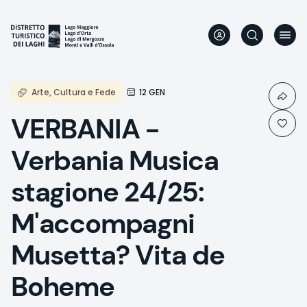
Aller
au
contenu
principal
Arte, Cultura e Fede
12 GEN
VERBANIA -
Verbania Musica
stagione 24/25:
M'accompagni
Musetta? Vita de
Boheme