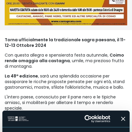
Torna ufficialmente la tradizionale sagra paesana, il 11-
12-13 Ottobre 2024
Con questa allegra e spensierata festa autunnale,
Coimo
rende omaggio alla castagna
, umile, ma prezioso frutto
di montagna.
La 48° edizione
, sarà una splendida occasione per
assaporare le ricche proposte pensate per ogni età, stand
gastronomici, mostre, sfilate folkloristiche, musica e ballo.
L'intero paese, conosciuto per il pane nero e le tipiche
amiasc, si mobiliterà per allietare il tempo e renderlo
speciale.
Programma
La manifestazione prevede tre giorni ricchi di
appuntamenti accompagnata da ricchi prodotti tipici