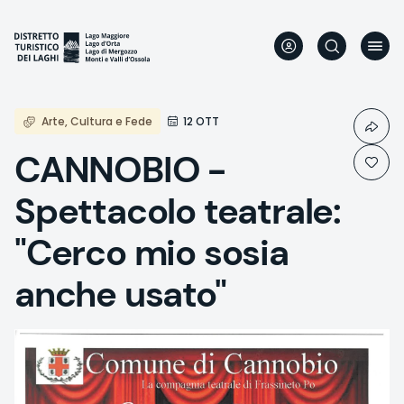
Aller
au
contenu
principal
Arte, Cultura e Fede
12 OTT
CANNOBIO -
Spettacolo teatrale:
"Cerco mio sosia
anche usato"