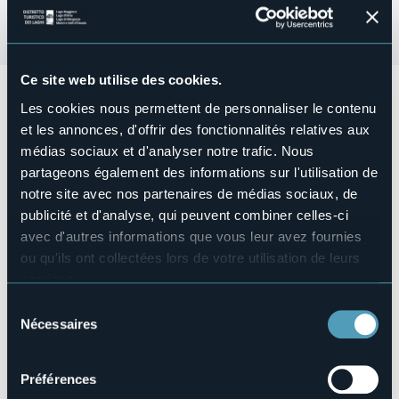
Ce site web utilise des cookies.
Sabato 12 ottobre alle ore 21:00
si terrà lo spettacolo
Les cookies nous permettent de personnaliser le contenu
teatrale
"Cerco mio sosia anche usato"
della compagnia
teatrale di Frassineto Po. Una commedia in due atti regia
et les annonces, d'offrir des fonctionnalités relatives aux
da Matteo Governali.
médias sociaux et d'analyser notre trafic. Nous
partageons également des informations sur l'utilisation de
Il ricavato sarà interamente devoluto al Centro Medico.
notre site avec nos partenaires de médias sociaux, de
publicité et d'analyse, qui peuvent combiner celles-ci
Organisateur de l'événement
avec d'autres informations que vous leur avez fournies
Città di Cannobio
ou qu'ils ont collectées lors de votre utilisation de leurs
Lieu de l'événement
services.
Teatro di Cannobio
Pour plus d'informations sur les cookies, y compris sur la
Sélection
Téléphone
manière de les gérer et de les supprimer,
cliquez ici
.
Nécessaires
du
+39 032371212
Vous pouvez trouver la politique de confidentialité
consentement
E-mail
complète
ici
.
info@turismocannobio.it
Préférences
Site Internet