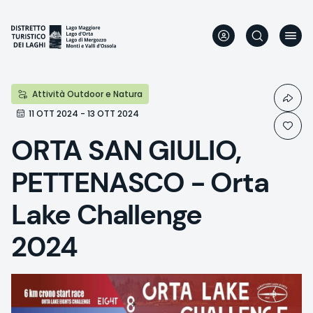
Aller
au
contenu
principal
Attività Outdoor e Natura
11 OTT 2024 - 13 OTT 2024
ORTA SAN GIULIO,
PETTENASCO - Orta
Lake Challenge
2024