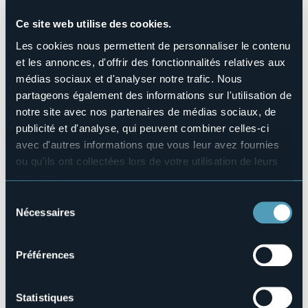
Domenica 22 Settembre ore 11.30
Ce site web utilise des cookies.
Storie dal Mondo
Les cookies nous permettent de personnaliser le contenu
Paese che vai, storie che trovi
et les annonces, d'offrir des fonctionnalités relatives aux
Teatro di Narrazione con
Alice Savoldi e intramezzi
médias sociaux et d'analyser notre trafic. Nous
musicali di Massimo Losito
partageons également des informations sur l'utilisation de
Organisateur de l'événement
notre site avec nos partenaires de médias sociaux, de
La Stanza di Vincent
publicité et d'analyse, qui peuvent combiner celles-ci
Lieu de l'événement
avec d'autres informations que vous leur avez fournies
La Stanza di Vincent - Vicolo S.Anna 8
ou qu'ils ont collectées lors de votre utilisation de leurs
Téléphone
services.
+39 347 7162733
Pour plus d'informations sur les cookies, y compris sur la
E-mail
Sélection
lastanzadivincent@tim.it
manière de les gérer et de les supprimer,
cliquez ici
.
Nécessaires
du
Vous pouvez trouver la politique de confidentialité
Site Internet
consentement
https://www.facebook.com/lastanzadivincent/
complète
ici
.
Préférences
Statistiques
Vicolo S. Anna 8