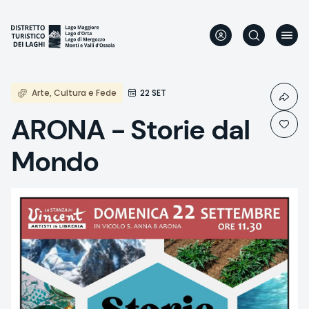
Aller
au
contenu
principal
Arte, Cultura e Fede
22 SET
ARONA - Storie dal
Mondo