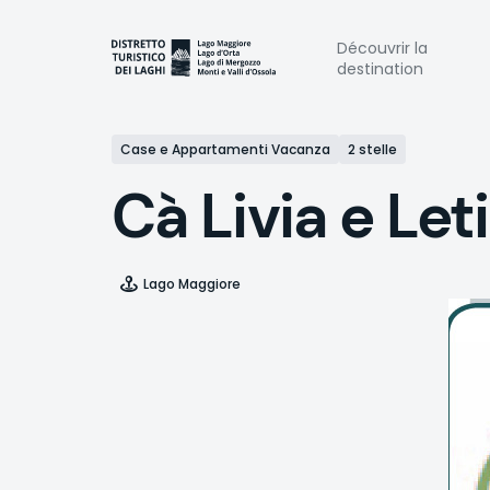
Aller
au
Naviga
Découvrir la
contenu
destination
principal
princi
Case e Appartamenti Vacanza
2 stelle
Cà Livia e Leti
Lago Maggiore