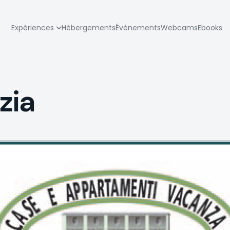
zione
Expériences
Hébergements
Événements
Webcams
Ebooks
pale
zia