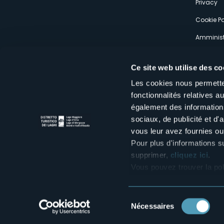
Privacy
Cookie Po
Amminist
Expérien
Ce site web utilise des co
Les cookies nous permetten
fonctionnalités relatives 
également des informations
sociaux, de publicité et d
Distretto Turistico dei Laghi Scrl
vous leur avez fournies ou 
Sede legale e operativa: Corso Italia 26 - 28838 Stresa VB - It
tel:
+39 0323 30416
Pour plus d'informations s
infoturismo@distrettolaghi.it
e
distrettolaghi@legalmail.it
supprimer,
cliquez ici
.
www.distrettolaghi.it
Vous pouvez trouver la pol
P.I. 01648650032
Sélection
Nécessaires
du
consentement