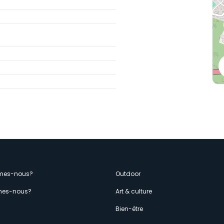
enù
mes-nous?
Outdoor
es-nous?
Art & culture
econdario
s
Bien-être