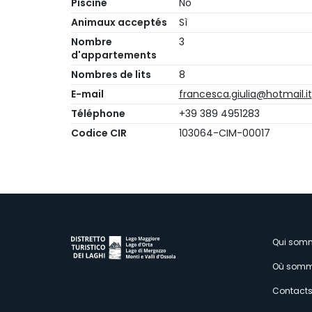
Piscine
No
Animaux acceptés
Sì
Nombre
3
d'appartements
Nombres de lits
8
E-mail
francesca.giulia@hotmail.it
Téléphone
+39 389 4951283
Codice CIR
103064-CIM-00017
M
Qui som
Où somm
s
Contact