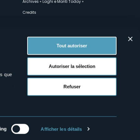
Archives « Laghi e Monti Today »
Credits
Tout autoriser
Autoriser la sélection
ns que
x
Refuser
ing
Afficher les détails