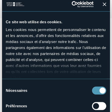
Ce site web utilise des cookies.
Presso il Museo Archeologico Khaled al-Asaad, per la
Les cookies nous permettent de personnaliser le contenu
rassegna "in festa con gli antichi", giovedì 31 ottobre
et les annonces, d'offrir des fonctionnalités relatives aux
Samhain (capodanno celtico):
médias sociaux et d'analyser notre trafic. Nous
Ore 15.30 Laboratorio per bambini da 5 a 11 anni
partageons également des informations sur l'utilisation de
Evento gratuito su prenotazione, scrivere a
notre site avec nos partenaires de médias sociaux, de
archeomuseo@comune.arona.no.it
publicité et d'analyse, qui peuvent combiner celles-ci
Organisateur de l'événement
avec d'autres informations que vous leur avez fournies
Civico Museo Archeologico Khaled al-Asaad
ou qu'ils ont collectées lors de votre utilisation de leurs
Lieu de l'événement
services.
Civico Museo Archeologico Khaled al-Asaad
Pour plus d'informations sur les cookies, y compris sur la
Sélection
Téléphone
manière de les gérer et de les supprimer,
cliquez ici
.
Nécessaires
+39 0322 48294
du
Vous pouvez trouver la politique de confidentialité
consentement
E-mail
complète
ici
.
archeomuseo@comune.arona.no.it
Préférences
Site Internet