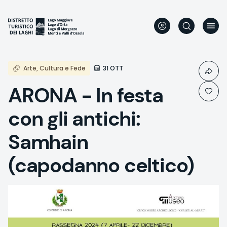
Aller
au
contenu
principal
Arte, Cultura e Fede
31 OTT
ARONA - In festa
con gli antichi:
Samhain
(capodanno celtico)