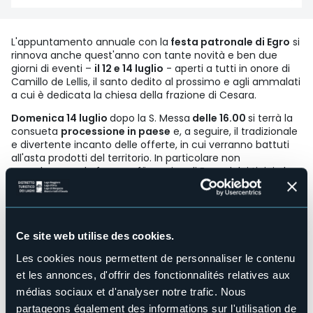
L'appuntamento annuale con la
festa patronale di Egro
si
rinnova anche quest'anno con tante novità e ben due
giorni di eventi –
il 12 e 14 luglio
- aperti a tutti in onore di
Camillo de Lellis, il santo dedito al prossimo e agli ammalati
a cui è dedicata la chiesa della frazione di Cesara.
Domenica 14 luglio
dopo la S. Messa
delle 16.00
si terrà la
consueta
processione in paese
e, a seguire, il tradizionale
e divertente incanto delle offerte, in cui verranno battuti
all'asta prodotti del territorio. In particolare non
mancheranno le famose fügascine di Egro, dolci tipici che
per l'occasione verranno preparati dagli abitanti del borgo
e cotti nel forno comunitario accesso in occasione della
festa.
Chiuderà la giornata
dalle 18.30 alle 19.30
la presentazione
Ce site web utilise des cookies.
del
libro “Egro, piccolo borgo feudale”
, realizzato a più
mani dagli storici locali Elio Anchisi ed Emanuela Valeri
Les cookies nous permettent de personnaliser le contenu
insieme agli abitanti di Egro. Il volume raccoglie la storia del
et les annonces, d'offrir des fonctionnalités relatives aux
borgo, vicende storiche e umane, ricordi e leggende dal
secolo XVI a oggi. A introdurre il libro sarà il professor
médias sociaux et d'analyser notre trafic. Nous
Giancarlo Andenna, accademico dei Lincei, professore
partageons également des informations sur l'utilisation de