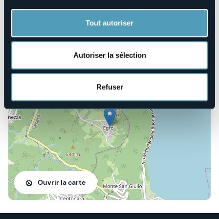
municipio@comune.cesara.vb.it
Site Internet
Tout autoriser
https://www.comune.cesara.vb.it/it-it/home
Autoriser la sélection
Piazza S. Camillo, 6
28891 - Egro (VB)
Refuser
Ouvrir la carte