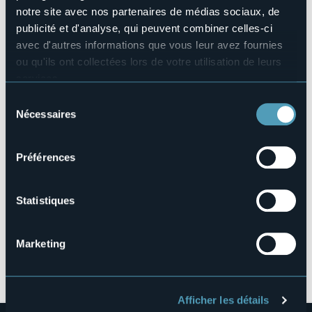
info@turismocannobio.it
notre site avec nos partenaires de médias sociaux, de
publicité et d'analyse, qui peuvent combiner celles-ci
Site Internet
https://www.turismocannobio.it/
avec d'autres informations que vous leur avez fournies
ou qu'ils ont collectées lors de votre utilisation de leurs
services.
Pour plus d'informations sur les cookies, y compris sur la
lungolago
Sélection
manière de les gérer et de les supprimer,
cliquez ici
.
Nécessaires
28822 - Cannobio (VB)
du
Vous pouvez trouver la politique de confidentialité
consentement
complète
ici
.
Préférences
Statistiques
Marketing
Ouvrir la carte
Afficher les détails