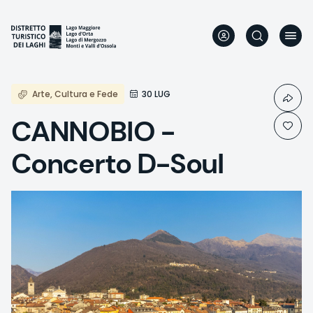
Aller
au
contenu
principal
Arte, Cultura e Fede
30 LUG
CANNOBIO -
Concerto D-Soul