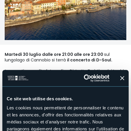
Martedì 30 luglio dalle ore 21:00 alle ore 23:00
sul
lungolago di Cannobio si terrà
il concerto di D-Soul.
In copertina credito fotografico Distretto Turistico dei Laghi,
ph: Marco Benedetto Cerini.
In caso di pioggia la serata verrà annullata.
Organisateur de l'événement
Città di Cannobio
Ce site web utilise des cookies.
Lieu de l'événement
Les cookies nous permettent de personnaliser le contenu
Lungolago
et les annonces, d'offrir des fonctionnalités relatives aux
Téléphone
+39 0323 71212 (IAT)
médias sociaux et d'analyser notre trafic. Nous
partageons également des informations sur l'utilisation de
E-mail