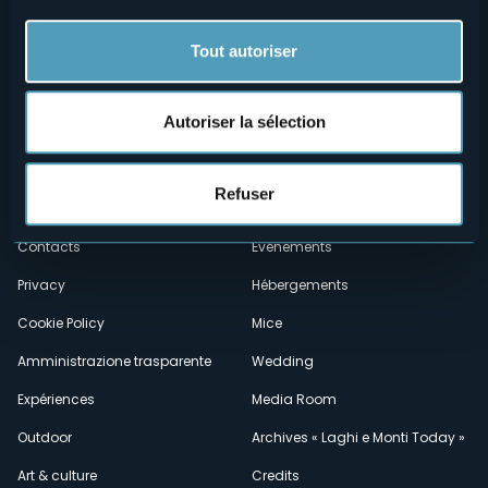
Tout autoriser
Autoriser la sélection
Menù
Qui sommes-nous?
Vins & gastronomie
Refuser
Où sommes-nous?
Webcams
secondario
Contacts
Événements
Privacy
Hébergements
Cookie Policy
Mice
Amministrazione trasparente
Wedding
Expériences
Media Room
Outdoor
Archives « Laghi e Monti Today »
Art & culture
Credits