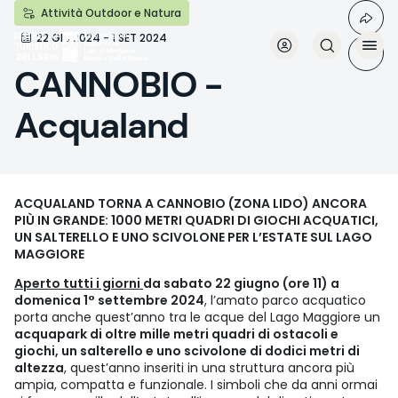
Aller
Attività Outdoor e Natura
au
22 GIU 2024 - 1 SET 2024
contenu
principal
CANNOBIO -
Acqualand
ACQUALAND TORNA A CANNOBIO (ZONA LIDO) ANCORA
PIÙ IN GRANDE: 1000 METRI QUADRI DI GIOCHI ACQUATICI,
UN SALTERELLO E UNO SCIVOLONE PER L’ESTATE SUL LAGO
MAGGIORE
Aperto tutti i giorni
da sabato 22 giugno (ore 11) a
domenica 1° settembre 2024
, l’amato parco acquatico
porta anche quest’anno tra le acque del Lago Maggiore un
acquapark di oltre mille metri quadri di ostacoli e
giochi, un salterello e uno scivolone di dodici metri di
altezza
, quest’anno inseriti in una struttura ancora più
ampia, compatta e funzionale. I simboli che da anni ormai