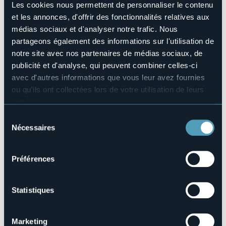
Les cookies nous permettent de personnaliser le contenu
• Salterello: un giro da 5 minuti costa 6€.
Organisateur de l'événement
et les annonces, d'offrir des fonctionnalités relatives aux
Acqualand
médias sociaux et d'analyser notre trafic. Nous
Lieu de l'événement
partageons également des informations sur l'utilisation de
Lido di Cannobio
notre site avec nos partenaires de médias sociaux, de
Téléphone
publicité et d'analyse, qui peuvent combiner celles-ci
+39 0323 71212 Ufficio IAT
avec d'autres informations que vous leur avez fournies
E-mail
ou qu'ils ont collectées lors de votre utilisation de leurs
acqualandcannobio@gmail.com
services.
Site Internet
Pour plus d'informations sur les cookies, y compris sur la
Sélection
https://www.facebook.com/acqualandcannobio
manière de les gérer et de les supprimer,
cliquez ici
.
Nécessaires
du
Vous pouvez trouver la politique de confidentialité
consentement
complète
ici
.
Préférences
Piazzale Lido
28822 - Cannobio (VB)
Statistiques
Marketing