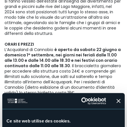
si fanno vessillo dell’estate all’insegna del divertimento per
grandi e piccini sulle rive del Lago Maggiore, infatti, nel
2024 sono stati posizionati tutti lungo lo stesso asse, in
modo tale che la visuale da un’attrazione all’altra sia
ottimale, agevolando sia le famiglie che i gruppi di amici e
le coppie che desiderino godersi alcuni momenti in aree
differenti della struttura.
ORARI E PREZZI
L’Acqualand di Cannobio
è aperto da sabato 22 giugno a
domenica 1° settembre, nei giorni nei feriali dalle 11.00
alle 13.00 e dalle 14.00 alle 18.30 e nei festivi con orario
continuato dalle 11.00 alle 18.30
. Il braccialetto giornaliero
per accedere alla struttura costa 24€ e comprende giri
illimitati sullo scivolone, due salti sul salterello e tempo
illimitato all’interno dell’Acquapark. Per i residenti di
Cannobio (dietro esibizione di un documento d’identità
valido) lo stesso biglietto costa 18€.
È possibile accedere anche singolarmente alle tre diverse
aree della struttura con i seguenti prezzi:
• Acquapark: 10€ per un’ora, cui vanno successivamente
aggiunti 2€ ogni 10 minuti.
• Scivolone: una scivolata costa 2€, otto scivolate 10€,
Ce site web utilise des cookies.
venti scivolate 20€.