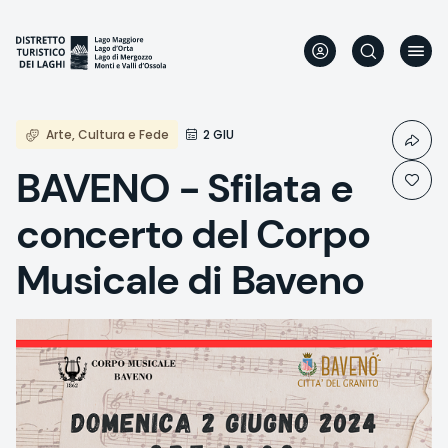
Aller
au
contenu
principal
Arte, Cultura e Fede
2 GIU
BAVENO - Sfilata e
concerto del Corpo
Musicale di Baveno