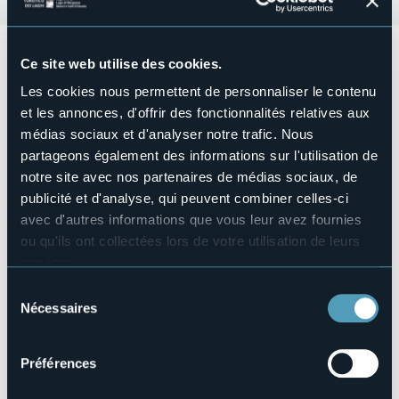
Domenica 2 giugno 2024, ore 11.00
Ce site web utilise des cookies.
Arena Nadur - Lungolago
Les cookies nous permettent de personnaliser le contenu
Sfilata e concerto sul lungolago in occasione della Festa
et les annonces, d'offrir des fonctionnalités relatives aux
della Repubblica.
médias sociaux et d'analyser notre trafic. Nous
Partenza alle ore 11.00 dall'Arena Nadur.
partageons également des informations sur l'utilisation de
Organizzazione a cura del Corpo Musicale di Baveno.
notre site avec nos partenaires de médias sociaux, de
Organisateur de l'événement
publicité et d'analyse, qui peuvent combiner celles-ci
Corpo Musicale di Baveno
avec d'autres informations que vous leur avez fournies
Lieu de l'événement
ou qu'ils ont collectées lors de votre utilisation de leurs
Arena Nadur - Lungolago
services.
Téléphone
Pour plus d'informations sur les cookies, y compris sur la
Sélection
+39 0323 924632
manière de les gérer et de les supprimer,
cliquez ici
.
Nécessaires
du
E-mail
Vous pouvez trouver la politique de confidentialité
consentement
info@bavenoturismo.it
complète
ici
.
Préférences
Site Internet
https://bavenoturismo.it/