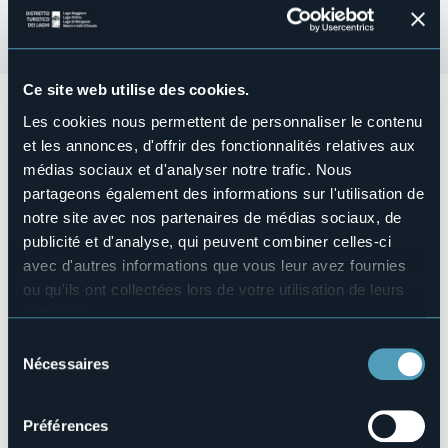
Ce site web utilise des cookies.
Sabato 25 maggio
2024
alle ore 15:00
si terrà
Concerto a
Les cookies nous permettent de personnaliser le contenu
voci bianche: Canto anch'io.
Coro "Fantàsia" diretto da
Chiara Broggini Coro "Magia di Note" Scuola Primaria
et les annonces, d'offrir des fonctionnalités relatives aux
"M.Tozzi" I.C. Rina Monti Stella diretto da Francesca Colla,
médias sociaux et d'analyser notre trafic. Nous
Elisa Lomazzi al pianoforte.
partageons également des informations sur l'utilisation de
Ingresso gratuito.
notre site avec nos partenaires de médias sociaux, de
Organisateur de l'événement
publicité et d'analyse, qui peuvent combiner celles-ci
Coro La Piana ACP-Associazione Cori Piemontesi
avec d'autres informations que vous leur avez fournies
Lieu de l'événement
ou qu'ils ont collectées lors de votre utilisation de leurs
Chiesa di Santa Lucia
services.
Téléphone
Pour plus d'informations sur les cookies, y compris sur la
Sélection
+39 328 4884365 (Paola) \ +39 3406456437 (Vera)
manière de les gérer et de les supprimer,
cliquez ici
.
Nécessaires
du
E-mail
Vous pouvez trouver la politique de confidentialité
consentement
corolapiana.verbania@gmail.com
complète
ici
.
Site Internet
Préférences
https://eventi.comune.verbania.it/Calendario-