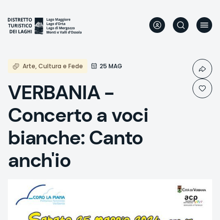
Aller
au
contenu
principal
Arte, Cultura e Fede
25 MAG
VERBANIA -
Concerto a voci
bianche: Canto
anch'io