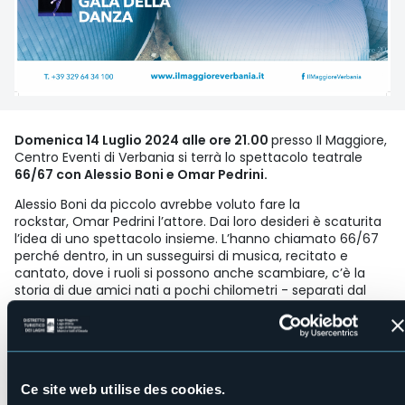
Domenica 14 Luglio 2024 alle ore 21.00
presso Il Maggiore,
Centro Eventi di Verbania si terrà lo spettacolo teatrale
66/67 con Alessio Boni e Omar Pedrini.
Alessio Boni da piccolo avrebbe voluto fare la
rockstar, Omar Pedrini l’attore. Dai loro desideri è scaturita
l’idea di uno spettacolo insieme. L’hanno chiamato 66/67
perché dentro, in un susseguirsi di musica, recitato e
cantato, dove i ruoli si possono anche scambiare, c’è la
storia di due amici nati a pochi chilometri - separati dal
lago d’Iseo - e a un solo anno di distanza. Cresciuti con gli
stessi riferimenti musicali, sono entrambi convinti che
alcune canzoni siano autentiche poesie. “Poesie spesso
perdute, perché i testi sono per la maggior parte in inglese
e non tutti li comprendono. Lo scopo di questo concertato
Ce site web utilise des cookies.
è di raccontare il contesto, spiegare il testo di una