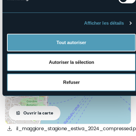
info@ilmaggioreverbania.it
Site Internet
https://www.ilmaggioreverbania.it/eventi/teatro/6667
Afficher les détails
Tout autoriser
Via S. Bernardino, 49
28921 - Verbania (VB)
Autoriser la sélection
Refuser
Ouvrir la carte
il_maggiore_stagione_estiva_2024_compressed.p