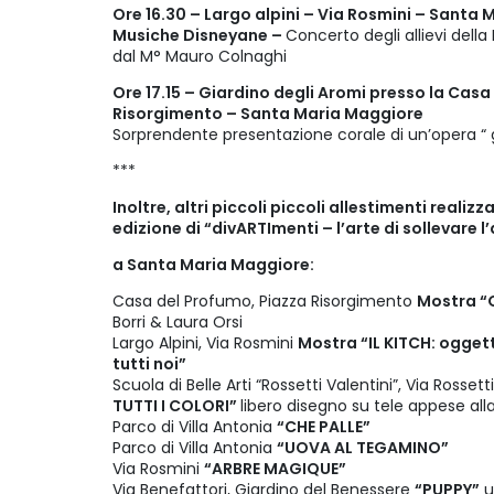
Ore 16.30 – Largo alpini – Via Rosmini – Santa
Musiche Disneyane –
Concerto degli allievi della
dal M° Mauro Colnaghi
Ore 17.15 – Giardino degli Aromi presso la Casa
Risorgimento – Santa Maria Maggiore
Sorprendente presentazione corale di un’opera “
***
Inoltre, altri piccoli piccoli allestimenti reali
edizione di “divARTImenti – l’arte di sollevare 
a Santa Maria Maggiore:
Casa del Profumo, Piazza Risorgimento
Mostra “G
Borri & Laura Orsi
Largo Alpini, Via Rosmini
Mostra “IL KITCH: oggett
tutti noi”
Scuola di Belle Arti “Rossetti Valentini”, Via Rossett
TUTTI I COLORI”
libero disegno su tele appese all
Parco di Villa Antonia
“CHE PALLE”
Parco di Villa Antonia
“UOVA AL TEGAMINO”
Via Rosmini
“ARBRE MAGIQUE”
Via Benefattori, Giardino del Benessere
“PUPPY”
u