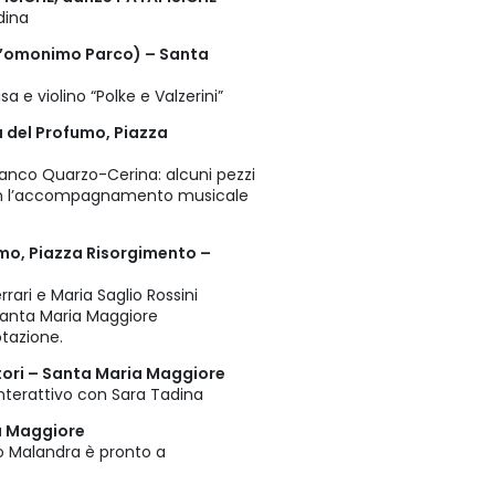
dina
dell’omonimo Parco) – Santa
sa e violino “Polke e Valzerini”
a del Profumo, Piazza
franco Quarzo-Cerina: alcuni pezzi
con l’accompagnamento musicale
umo, Piazza Risorgimento –
rrari e Maria Saglio Rossini
i Santa Maria Maggiore
otazione.
ttori – Santa Maria Maggiore
terattivo con Sara Tadina
ia Maggiore
ro Malandra è pronto a