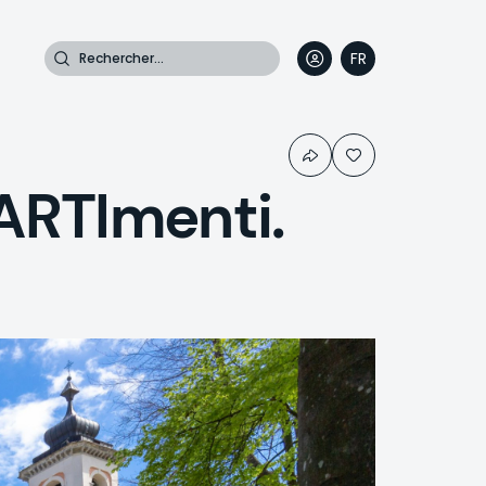
Rechercher
FR
DE
EN
IT
RTImenti.