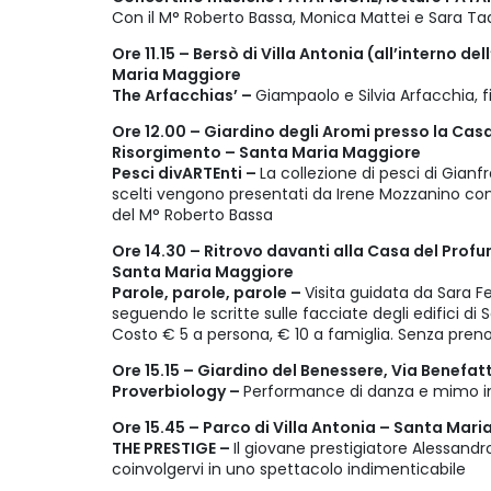
Con il M° Roberto Bassa, Monica Mattei e Sara Ta
Ore 11.15 – Bersò di Villa Antonia (all’interno 
Maria Maggiore
The Arfacchias’ –
Giampaolo e Silvia Arfacchia, fi
Ore 12.00 – Giardino degli Aromi presso la Cas
Risorgimento – Santa Maria Maggiore
Pesci divARTEnti –
La collezione di pesci di Gian
scelti vengono presentati da Irene Mozzanino 
del M° Roberto Bassa
Ore 14.30 – Ritrovo davanti alla Casa del Prof
Santa Maria Maggiore
Parole, parole, parole –
Visita guidata da Sara Fe
seguendo le scritte sulle facciate degli edifici d
Costo € 5 a persona, € 10 a famiglia. Senza pren
Ore 15.15 – Giardino del Benessere, Via Benefa
Proverbiology –
Performance di danza e mimo in
Ore 15.45 – Parco di Villa Antonia – Santa Mar
THE PRESTIGE –
Il giovane prestigiatore Alessand
coinvolgervi in uno spettacolo indimenticabile