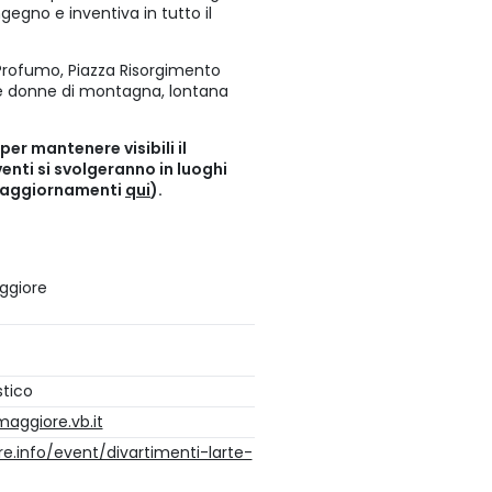
ingegno e inventiva in tutto il
 Profumo, Piazza Risorgimento
le donne di montagna, lontana
er mantenere visibili il
enti si svolgeranno in luoghi
i aggiornamenti
qui
).
ggiore
stico
ggiore.vb.it
e.info/event/divartimenti-larte-