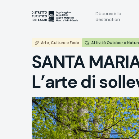
Aller
au
Naviga
Découvrir la
contenu
destination
principal
princi
Arte, Cultura e Fede
Attività Outdoor e Natur
SANTA MARIA
L’arte di soll