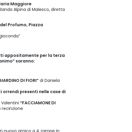
 Maria Maggiore
 Banda Alpina di Malesco, diretta
 del Profumo, Piazza
 gioconda”
zzati appositamente per la terza
l’animo” saranno:
IARDINO DI FIORI”
di Daniela
i orrendi presenti nelle case di
i Valentini
“FACCIAMONE DI
a recinzione
n nuovo amico a 4 zampe in