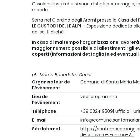
Ossolani illustri che si sono distinti per coraggio, 
mondo.
Serra nel Giardino degli Aromi presso la Casa del
LE CUSTODI DELLE ALPI
– Esposizione dedicata al
dai soliti cliché.
In caso di maltempo l’organizzazione lavorerà p
maggior numero possibile di allestimenti; gli ev
coperti (informazioni dettagliate ed eventual
ph. Marco Benedetto Cerini
Organisateur de
Comune di Santa Maria Ma
l'événement
Lieu de
vedi programma
l'événement
Téléphone
+39 0324 95091 Ufficio Turi
E-mail
info@comune.santamariama
Site Internet
https://santamariamaggior
di-sollevare-l-animo-2…