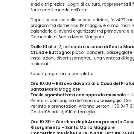
e ad altri preziosi luoghi di cultura, rappresenta i
forte con il mondo dell’arte.
Dopo il successo delle scorse edizioni, “divARTIment
programma domenica 19 maggio, è ormai manifes
calendario di eventi organizzati tra primavera e 
Comunale di Santa Maria Maggiore.
Dalle 10 alle 17
, nel
centro storico di Santa Maria
Crana e Buttogno
: piccoli concerti, passeggiate
installazioni, divertissements… una ventata di l
e piccini.
Ecco il programma completo:
Ore 10.00 – Ritrovo davanti alla Casa del Prof
Santa Maria Maggiore
Facile sgambettata con approdo musicale –
U
Pineta in compagnia dell’arpa da passeggio. Con 
Per info e prenotazioni Arianna Bertoni +39 347 9
Costo €5 adulti, €10 a famiglia
Ore 10.30 – Giardino degli Aromi presso la Cas
Risorgimento – Santa Maria Maggiore
Concertino musiche PATAFISICHE, letture PATA