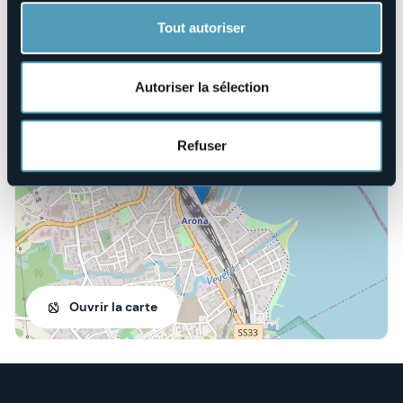
Site Internet
Tout autoriser
http://www.archeomuseo.it/
Autoriser la sélection
28041 - Arona (NO)
Refuser
Ouvrir la carte