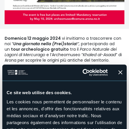
Domenica 12 maggio 2024
vi invitiamo a trascorrere con
noi “
Una giornata nella (Prei)storia!
”,
partecipando ad
un
tour archeologico gratuito
tra il
Parco Naturale dei
Lagoni di Mercurago
e l’Archeomuseo “
Khaled al-Asaad
” di
Arona per scoprire le origini più antiche del territorio.
L’attività prevede un tour che da Arona condurrà, con
trasporto tramite bus turistico, al
Parco Naturale dei Lagoni
di Mercurago
, un vero e proprio scrigno di natura e cultura.
Una guida turistica ed escursionistica abilitata condurrà i
partecipanti alla scoperta dei siti archeologici del Parco,
Ce site web utilise des cookies.
con particolare attenzione all’area del
Lagone di
Les cookies nous permettent de personnaliser le contenu
Mercurago
, dove è stato identificato un sito palafitticolo
risalente all’Età del Bronzo e riconosciuto Patrimonio
et les annonces, d'offrir des fonctionnalités relatives aux
dell’Umanità dall’UNESCO. Percorrendo a piedi i suggestivi
médias sociaux et d'analyser notre trafic. Nous
sentieri del Parco, immergendosi nella bellezza di boschi,
partageons également des informations sur l'utilisation de
radure e aree umide, sarà possibile “attraversare la storia”