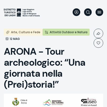
Aller
au
contenu
principal
Arte, Cultura e Fede
Attività Outdoor e Natura
12 MAG
ARONA - Tour
archeologico: “Una
giornata nella
(Prei)storia!”