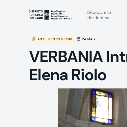
Aller
au
Naviga
Découvrir la
contenu
destination
principal
princi
Arte, Cultura e Fede
24 MAG
VERBANIA Intr
Elena Riolo