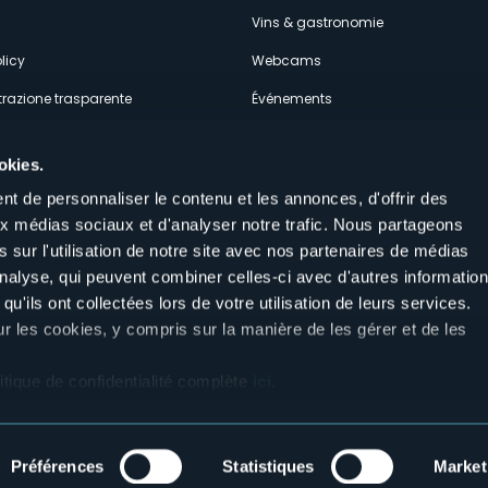
econdario
Vins & gastronomie
licy
Webcams
razione trasparente
Événements
ces
Hébergements
okies.
t de personnaliser le contenu et les annonces, d'offrir des
aux médias sociaux et d'analyser notre trafic. Nous partageons
 sur l'utilisation de notre site avec nos partenaires de médias
'analyse, qui peuvent combiner celles-ci avec d'autres informatio
Suivez-nous sur nos réseaux sociau
qu'ils ont collectées lors de votre utilisation de leurs services.
aly
ur les cookies, y compris sur la manière de les gérer et de les
itique de confidentialité complète
ici
.
Préférences
Statistiques
Market