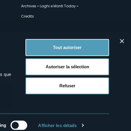
Archives « Laghi e Monti Today »
Credits
Tout autoriser
Autoriser la sélection
ns que
x
Refuser
ing
Afficher les détails