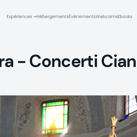
zione
Expériences
Hébergements
Événements
Webcams
Ebooks
pale
a - Concerti Cian