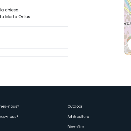
lla chiesa.
ta Marta Onlus
enù
mes-nous?
Outdoor
es-nous?
Art & culture
s
Bien-être