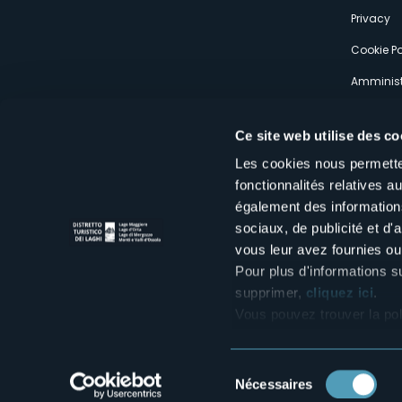
s
Privacy
Cookie Po
Amminist
Expérien
Ce site web utilise des co
Les cookies nous permetten
fonctionnalités relatives 
également des informations
sociaux, de publicité et d
Distretto Turistico dei Laghi Scrl
vous leur avez fournies ou 
Sede legale e operativa: Corso Italia 26 - 28838 Stresa VB - It
tel:
+39 0323 30416
Pour plus d'informations s
infoturismo@distrettolaghi.it
e
distrettolaghi@legalmail.it
supprimer,
cliquez ici
.
www.distrettolaghi.it
Vous pouvez trouver la pol
P.I. 01648650032
Sélection
Nécessaires
du