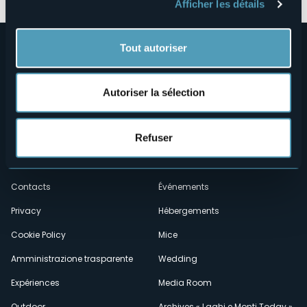
Afficher les détails
Tout autoriser
Autoriser la sélection
Menù
Refuser
Qui sommes-nous?
Vins & gastronomie
Où sommes-nous?
Webcams
secondario
Contacts
Événements
Privacy
Hébergements
Cookie Policy
Mice
Amministrazione trasparente
Wedding
Expériences
Media Room
Outdoor
Archives « Laghi e Monti Today »