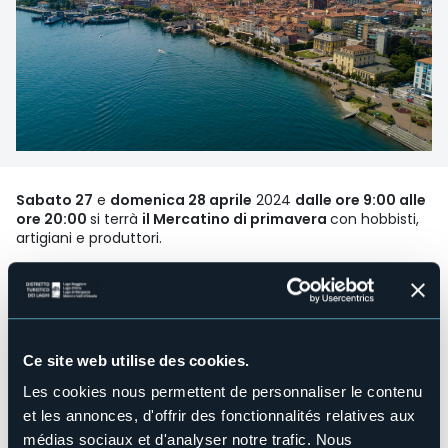
Sabato 27
e
domenica 28 aprile
2024
dalle ore 9:00 alle
ore 20:00
si terrà
il Mercatino di primavera
con hobbisti,
artigiani e produttori.
In caso di maltempo il mercatino potrebbe subire
cancellazioni.
In copertina immagine Archivio Distretto Turistico dei Laghi
Organisateur de l'événement
Pro Loco Verbania
Ce site web utilise des cookies.
Lieu de l'événement
Les cookies nous permettent de personnaliser le contenu
Lungolago Intra
et les annonces, d'offrir des fonctionnalités relatives aux
Téléphone
médias sociaux et d'analyser notre trafic. Nous
+39 3802992825 (Lorena)