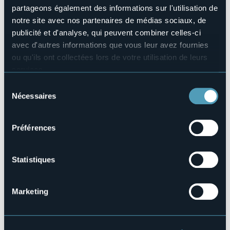
partageons également des informations sur l'utilisation de
E-mail
notre site avec nos partenaires de médias sociaux, de
proloco@comune.verbania.it
publicité et d'analyse, qui peuvent combiner celles-ci
Site Internet
avec d'autres informations que vous leur avez fournies
https://www.facebook.com/profile.php?
id=100063556754015
ou qu'ils ont collectées lors de votre utilisation de leurs
services.
Pour plus d'informations sur les cookies, y compris sur la
Sélection
manière de les gérer et de les supprimer,
cliquez ici
.
Nécessaires
Corso Goffredo Mameli
du
Vous pouvez trouver la politique de confidentialité
28921 - Verbania (VB)
consentement
complète
ici
.
Préférences
Statistiques
Marketing
Ouvrir la carte