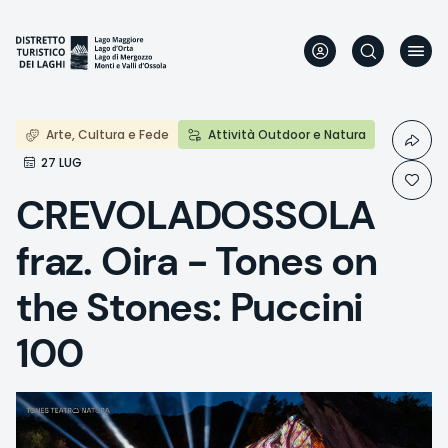
Aller
au
contenu
principal
Arte, Cultura e Fede
Attività Outdoor e Natura
27 LUG
CREVOLADOSSOLA
fraz. Oira - Tones on
the Stones: Puccini
100