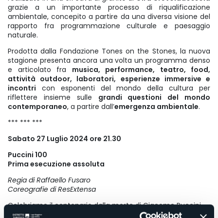
grazie a un importante processo di riqualificazione
ambientale, concepito a partire da una diversa visione del
rapporto fra programmazione culturale e paesaggio
naturale.
Prodotta dalla Fondazione Tones on the Stones, la nuova
stagione presenta ancora una volta un programma denso
e articolato fra
musica, performance, teatro, food,
attività outdoor, laboratori, esperienze immersive e
incontri
con esponenti del mondo della cultura per
riflettere insieme sulle
grandi questioni del mondo
contemporaneo
, a partire dall’
emergenza ambientale
.
*** *** ***
Sabato 27 Luglio 2024 ore 21.30
Puccini 100
Prima esecuzione assoluta
Regia di Raffaello Fusaro
Coreografie di ResExtensa
Celebriamo il centenario dalla morte di Giacomo Puccini
con una nuova ed esclusiva produzione, nel pieno stile