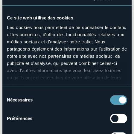
Ce site web utilise des cookies.
DOS Duo Onirico Sonoro Floating Tour - Annalisa De Feo
e Livia De Romanis
Les cookies nous permettent de personnaliser le contenu
et les annonces, d'offrir des fonctionnalités relatives aux
Venerdì 19 aprile ore 18.00 nella libreria la Stanza di Vincent
- Vicolo S. Anna 8
médias sociaux et d'analyser notre trafic. Nous
partageons également des informations sur l'utilisation de
Musica sperimentale e di ricerca suoni contemporanei... il
notre site avec nos partenaires de médias sociaux, de
fascino della contaminazione.
publicité et d'analyse, qui peuvent combiner celles-ci
Ingresso ad offerta libera, i posti sono limitati.
avec d'autres informations que vous leur avez fournies
Organisateur de l'événement
ou qu'ils ont collectées lors de votre utilisation de leurs
Associazione TERAMATA
services.
Lieu de l'événement
Pour plus d'informations sur les cookies, y compris sur la
Libreria la Stanza di Vincent
Sélection
manière de les gérer et de les supprimer,
cliquez ici
.
Nécessaires
Téléphone
du
Vous pouvez trouver la politique de confidentialité
+39 0322 341101 / +39 347 7162733
consentement
complète
ici
.
E-mail
Préférences
teramata@alice.it